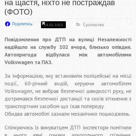
на щастя, ніхто не постраждав
(ФОТО)
Поділитись
Суспільство
14.02.2020
Повідомлення про ДТП на вулиці Незалежності
надійшло на службу 102 вчора, близько опівдня.
Автопригода відбулася між автомобілями
Volkswagen та ПАЗ.
За інформацією, яку встановили поліцейські на місці
події, 60-річний водій, керуючи автомобілем
Volkswagen, не вибрав безпечної швидкості руху, не
дотримався безпечної дистанції та скоїв зіткнення з
транспортним засобом що їхав попереду.
Обидва автомобілі зазнали механічних пошкоджень.
Спілкуючись із винуватцем ДТП інспектори помітили
в нього явні ознаки алкогольного сп’яніння.