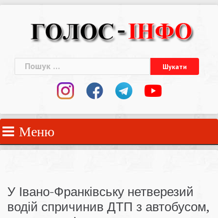
Skip
to
content
Пошук:
Меню
У Івано-Франківську нетверезий
водій спричинив ДТП з автобусом,