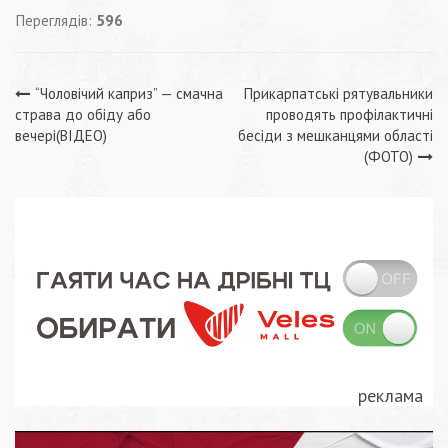
Переглядів:
596
Навігація
“Чоловічий каприз” — смачна
Прикарпатські рятувальники
страва до обіду або
проводять профілактичні
записів
вечері(ВІДЕО)
бесіди з мешканцями області
(ФОТО)