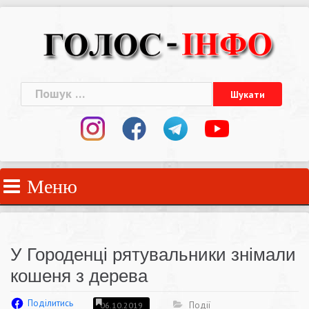
Skip
to
content
Пошук:
Меню
У Городенці рятувальники знімали
кошеня з дерева
Поділитись
Події
06.10.2019