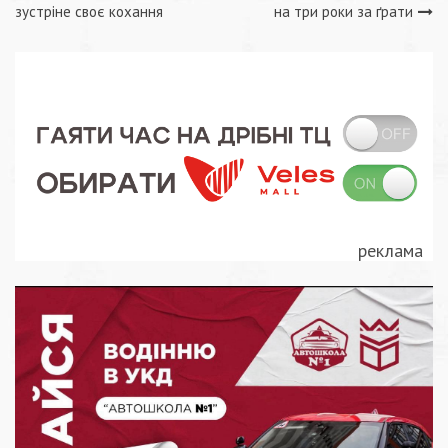
записів
зустріне своє кохання
на три роки за ґрати