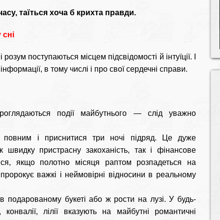
асу, таїться хоча б крихта правди.
 сні
 розум поступаються місцем підсвідомості й інтуїції. І
нформації, в тому числі і про свої сердечні справи.
роглядаються події майбутнього — слід уважно
повним і приснитися три ночі підряд. Це дуже
 швидку пристрасну закоханість, так і фінансове
ися, якщо полотно місяця раптом розпадеться на
і пророкує важкі і неймовірні відносини в реальному
 подарованому букеті або ж рости на лузі. У будь-
 конвалії, лілії вказують на майбутні романтичні