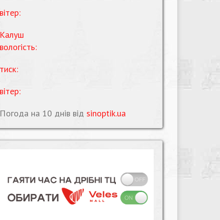
вітер:
Калуш
вологість:
тиск:
вітер:
Погода на 10 днів від
sinoptik.ua