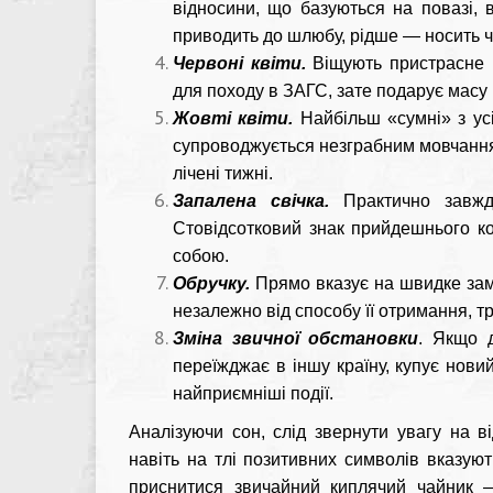
відносини, що базуються на повазі, в
приводить до шлюбу, рідше — носить ч
Червоні квіти.
Віщують пристрасне і
для походу в ЗАГС, зате подарує масу 
Жовті квіти.
Найбільш «сумні» з ус
супроводжується незграбним мовчанням
лічені тижні.
Запалена свічка.
Практично завжд
Стовідсотковий знак прийдешнього ко
собою.
Обручку.
Прямо вказує на швидке зам
незалежно від способу її отримання, 
Зміна звичної обстановки
. Якщо д
переїжджає в іншу країну, купує новий
найприємніші події.
Аналізуючи сон, слід звернути увагу на в
навіть на тлі позитивних символів вказуют
приснитися звичайний киплячий чайник —