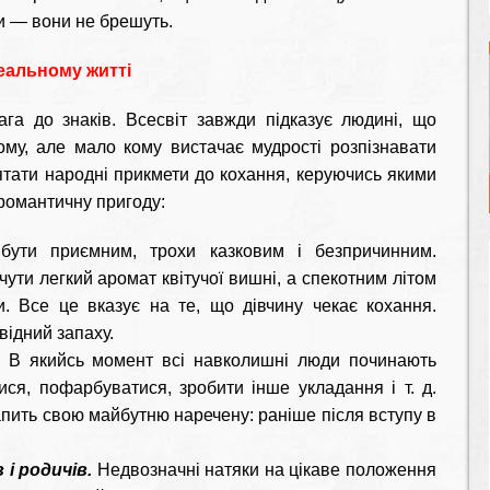
и — вони не брешуть.
реальному житті
а до знаків. Всесвіт завжди підказує людині, що
му, але мало кому вистачає мудрості розпізнавати
’ятати народні прикмети до кохання, керуючись якими
романтичну пригоду:
ути приємним, трохи казковим і безпричинним.
ути легкий аромат квітучої вишні, а спекотним літом
 Все це вказує на те, що дівчину чекає кохання.
відний запаху.
.
В якийсь момент всі навколишні люди починають
ися, пофарбуватися, зробити інше укладання і т. д.
пить свою майбутню наречену: раніше після вступу в
 і родичів.
Недвозначні натяки на цікаве положення