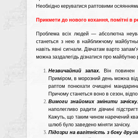
Необхідно керуватися раптовими осяянням
Прикмети до нового кохання, помітні в 
Проблема всіх людей — абсолютна неуваг
станеться з нею в найближчому майбутньо
навіть явні сигнали. Дівчатам варто запам
можна заздалегідь дізнатися про майбутню 
Незвичайний запах.
Він повинен б
Приміром, в морозний день можна відч
раптом понюхати очищені мандарини.
Причому станеться воно в сезон, відпо
Вимоги знайомих змінити зачіску
наполегливо радити дівчині підстригт
Кажуть, що таким чином наречений ква
шлюб було заведено міняти зачіску.
Підозри на вагітність з боку друзів