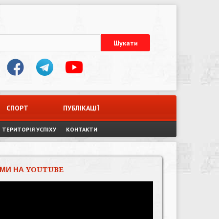
СПОРТ
ПУБЛІКАЦІЇ
ТЕРИТОРІЯ УСПІХУ
КОНТАКТИ
МИ НА YOUTUBE
Відеопрогравач