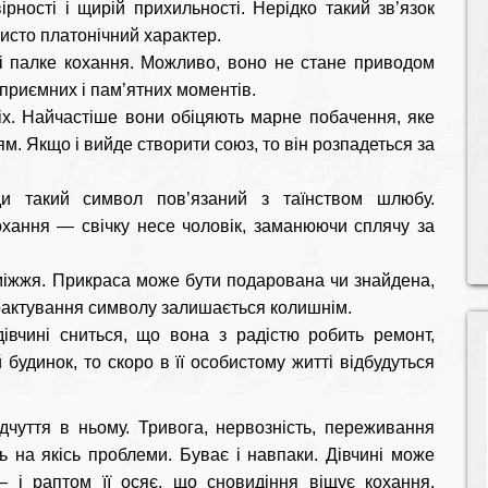
ірності і щирій прихильності. Нерідко такий зв’язок
исто платонічний характер.
 палке кохання. Можливо, воно не стане приводом
приємних і пам’ятних моментів.
іх. Найчастіше вони обіцяють марне побачення, яке
. Якщо і вийде створити союз, то він розпадеться за
и такий символ пов’язаний з таїнством шлюбу.
хання — свічку несе чоловік, заманюючи сплячу за
іжжя. Прикраса може бути подарована чи знайдена,
трактування символу залишається колишнім.
івчині сниться, що вона з радістю робить ремонт,
 будинок, то скоро в її особистому житті відбудуться
ідчуття в ньому. Тривога, нервозність, переживання
ь на якісь проблеми. Буває і навпаки. Дівчині може
 і раптом її осяє, що сновидіння віщує кохання.