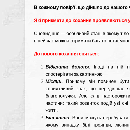
В кожному повір’ї, що дійшло до нашого ч
Які прикмети до кохання проявляються у
Сновидіння — особливий стан, в якому тіло і
в цей час можна отримати багато потаємної і
До нового кохання сняться:
Відкрита долоня.
Іноді на ній п
спостерігати за картинкою.
Місяць.
Причому він повинен бути 
сприятливий знак, що передвіщає як
благополуччя. Але слід насторожит
частини: такий розвиток подій уві сн
житті.
Білі квіти.
Вони можуть перебувати в
якому випадку білі троянди, люпин,