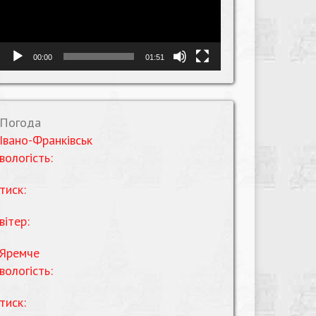
00:00
01:51
Погода
Івано-Франківськ
вологість:
тиск:
вітер:
Яремче
вологість:
тиск: