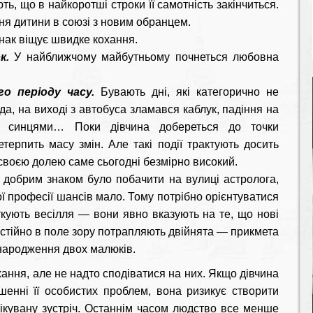
ють, що в найкоротші строки її самотність закінчиться.
ня дитини в союзі з новим обранцем.
нак віщує швидке кохання.
к.
У найближчому майбутньому почнеться любовна
о періоду часу.
Бувають дні, які категорично не
а, на виході з автобуса зламався каблук, падіння на
на синцями… Поки дівчина добереться до точки
етерпить масу змін. Але такі події трактують досить
і своєю долею саме сьогодні безмірно високий.
 добрим знаком було побачити на вулиці астролога,
ої професії шансів мало. Тому потрібно орієнтуватися
яткують весілля — вони явно вказують на те, що нові
остійно в поле зору потрапляють двійнята — прикмета
народження двох малюків.
ання, але не надто сподіватися на них. Якщо дівчина
енні її особистих проблем, вона ризикує створити
чікувану зустріч. Останнім часом людство все менше