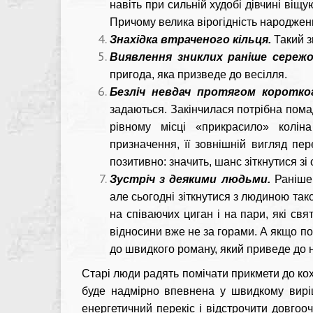
навіть при сильній худобі дівчині віщу
Причому велика вірогідність народжен
Знахідка втраченого кільця.
Такий з
Виявлення зниклих раніше сережо
пригода, яка призведе до весілля.
Безліч невдач протягом коротког
задаються. Закінчилася потрібна помад
рівному місці «прикрасило» колі
призначення, її зовнішній вигляд пер
позитивно: значить, шанс зіткнутися з
Зустріч з деякими людьми.
Раніше
але сьогодні зіткнутися з людиною так
на співаючих циган і на пари, які св
відносини вже не за горами. А якщо п
до швидкого роману, який приведе до 
Старі люди радять помічати прикмети до кох
буде надмірно впевнена у швидкому виріш
енергетичний перекіс і відстрочити довгоо