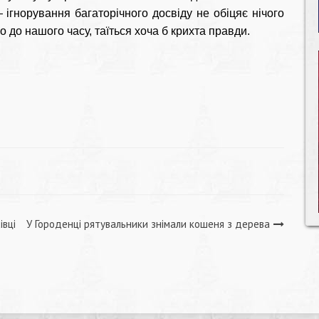
 ігнорування багаторічного досвіду не обіцяє нічого
 до нашого часу, таїться хоча б крихта правди.
івці
У Городенці рятувальники знімали кошеня з дерева