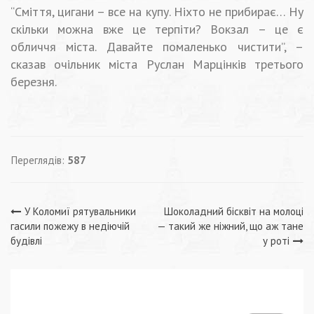
“Сміття, цигани – все на купу. Ніхто не прибирає… Ну
скільки можна вже це терпіти? Вокзал – це є
обличчя міста. Давайте помаленько чистити”, –
сказав очільник міста Руслан Марцінків третього
березня.
Переглядів:
587
Навігація
У Коломиї рятувальники
Шоколадний бісквіт на молоці
гасили пожежу в недіючій
— такий же ніжний, що аж тане
записів
будівлі
у роті