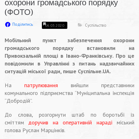
охорони громадського порядку
(ФОТО)
Поділитись
Суспільство
06.03.2020
Мобільний пункт забезпечення охорони
громадського порядку встановили на
Привокзальній площі в Івано-Франківську. Про це
повідомили в Управлінні з питань надзвичайних
ситуацій міської ради, пише Суспільне.UA.
На
патрулювання
вийшли представники
комунального підприємства “Муніципальна інспекція
“Добродій”.
До слова, розгорнути штаб по боротьбі із
сміттям
доручив на оперативній нараді
міський
голова Руслан Марцінків.