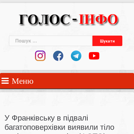
Skip
to
content
Пошук:
Меню
У Франківську в підвалі
багатоповерхівки виявили тіло