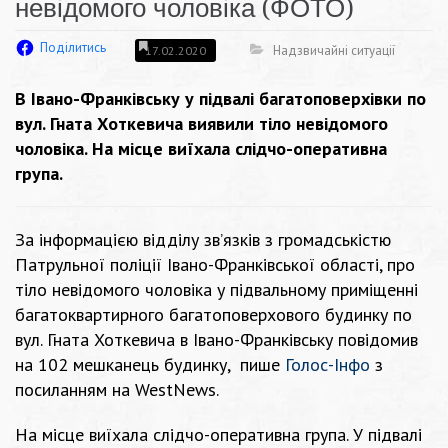
невідомого чоловіка (ФОТО)
Поділитись
Надзвичайні ситуації
17.02.2020
В Івано-Франківську у підвалі багатоповерхівки по
вул. Гната Хоткевича виявили тіло невідомого
чоловіка. На місце виїхала слідчо-оперативна
група.
За інформацією відділу зв’язків з громадськістю
Патрульної поліції Івано-Франківської області, про
тіло невідомого чоловіка у підвальному приміщенні
багатоквартирного багатоповерхового будинку по
вул. Гната Хоткевича в Івано-Франківську повідомив
на 102 мешканець будинку, пише
Голос-Інфо
з
посиланням на
WestNews.
На місце виїхала слідчо-оперативна група. У підвалі