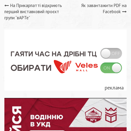
Навігація
На Прикарпатті відкриють
Як завантажити PDF на
перший виставковий проєкт
Facebook
записів
групи “вАРТе”