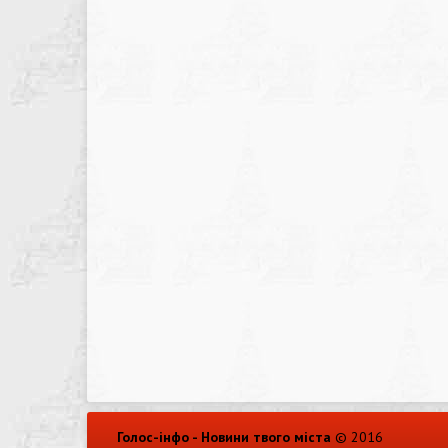
Голос-інфо - Новини твого міста
© 2016