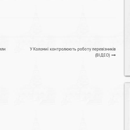
или
У Коломиї контролюють роботу перевізників
(ВІДЕО)