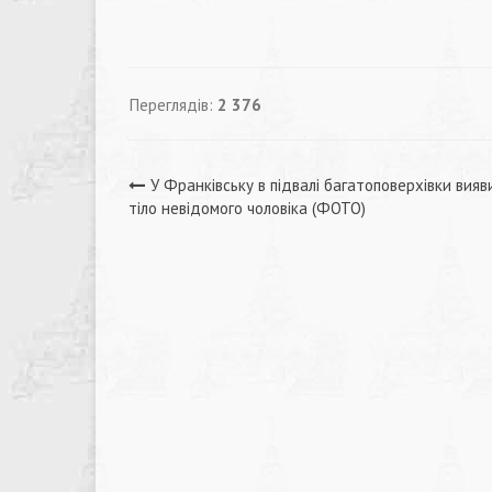
Переглядів:
2 376
Навігація
У Франківську в підвалі багатоповерхівки вияв
тіло невідомого чоловіка (ФОТО)
записів