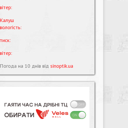
вітер:
Калуш
вологість:
тиск:
вітер:
Погода на 10 днів від
sinoptik.ua