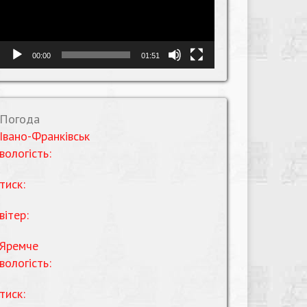
00:00
01:51
Погода
Івано-Франківськ
вологість:
тиск:
вітер:
Яремче
вологість:
тиск: