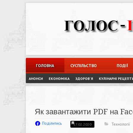
Skip
to
content
ГОЛОВНА
СУСПІЛЬСТВО
ПОДІЇ
АНОНСИ
ЕКОНОМІКА
ЗДОРОВ`Я
КУЛІНАРНІ РЕЦЕПТ
Як завантажити PDF на Fa
Поділитись
Технології
17.02.2020