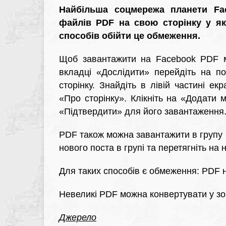
Найбільша соцмережа планети Fa
файлів PDF на свою сторінку у яко
способів обійти це обмеження.
Щоб завантажити на Facebook PDF мо
вкладці «Дослідити» перейдіть на по
сторінку. Знайдіть в лівій частині е
«Про сторінку». Клікніть на «Додати 
«Підтвердити» для його завантаження
PDF також можна завантажити в групу 
нового поста в групі та перетягніть на 
Для таких способів є обмеження: PDF
Невеликі PDF можна конвертувати у зоб
Джерело