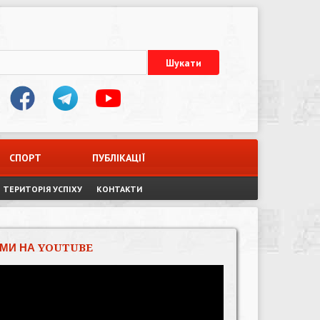
СПОРТ
ПУБЛІКАЦІЇ
ТЕРИТОРІЯ УСПІХУ
КОНТАКТИ
МИ НА YOUTUBE
Відеопрогравач