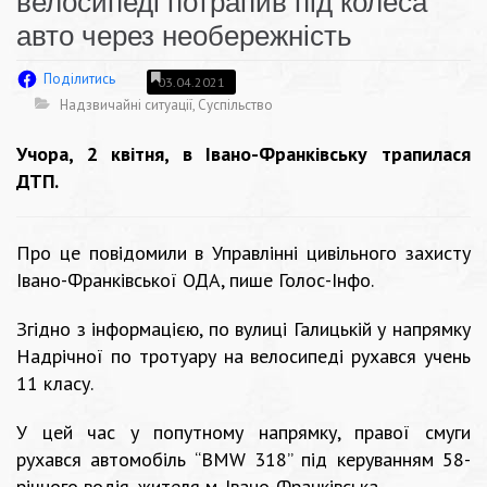
велосипеді потрапив під колеса
авто через необережність
Поділитись
03.04.2021
Надзвичайні ситуації
,
Суспільство
Учора, 2 квітня, в Івано-Франківську трапилася
ДТП.
Про це повідомили в Управлінні цивільного захисту
Івано-Франківської ОДА, пише Голос-Інфо.
Згідно з інформацією, по вулиці Галицькій у напрямку
Надрічної по тротуару на велосипеді рухався учень
11 класу.
У цей час у попутному напрямку, правої смуги
рухався автомобіль “BMW 318” під керуванням 58-
річного водія, жителя м. Івано-Франківська.