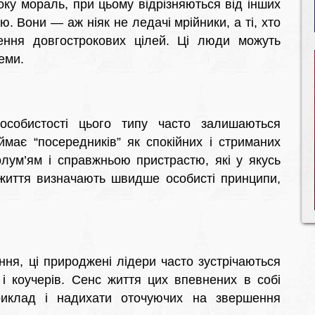
оку мораль, при цьому відрізняються від інших
тю. Вони — аж ніяк не ледачі мрійники, а ті, хто
ення довгострокових цілей. Ці люди можуть
леми.
собистості цього типу часто залишаються
ймає “посередників” як спокійних і стриманих
лум’ям і справжньою пристрастю, які у якусь
 життя визначають швидше особисті принципи,
ня, ці природжені лідери часто зустрічаються
 і коучерів. Сенс життя цих впевнених в собі
риклад і надихати оточуючих на звершення