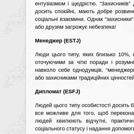
ентузіазмом і щедрістю. “Захисників
досить спокійні, мають добре розвине
соціальні взаємини. Однак “захисники”
або друзям загрожує небезпека!
Менеджер (ESTJ)
Люди цього типу, яких близько 10%, с
оточуючими за чіткі поради і розумні
навколо себе однодумців, “менеджер
або захисниками традиційних цінностей
Дипломат (ESFJ)
Людей цього типу особистості досить б
все можливе для того, щоб переконат
людей хвилюють відчутні, практичн
соціального статусу і надання допомог