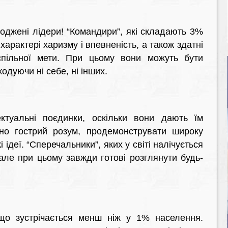
оджені лідери! “Командири”, які складають 3%
арактері харизму і впевненість, а також здатні
пільної мети. При цьому вони можуть бути
одуючи ні себе, ні інших.
туальні поєдинки, оскільки вони дають їм
но гострий розум, продемонструвати широку
і ідеї. “Сперечальники”, яких у світі налічується
але при цьому завжди готові розглянути будь-
 що зустрічається менш ніж у 1% населення.