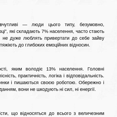
півчутливі — люди цього типу, безумовно,
рці”, які складають 7% населення, часто стають
ни не дуже люблять привертати до себе зайву
 тяжіють до глибоких емоційних відносин.
сті, яким володіє 13% населення. Головні
сність, практичність, логіка і відповідальність.
вчинки і пишаються своєю роботою. Обережно і
нням, вони не шкодують ні сил, ні енергії.
сти, що відносяться до всього з величезним