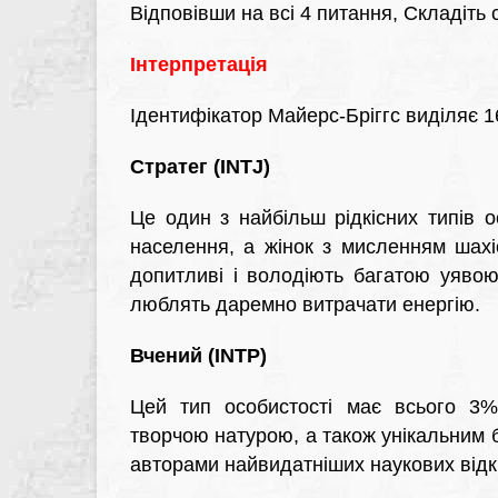
Відповівши на всі 4 питання, Складіть с
Інтерпретація
Ідентифікатор Майерс-Бріггс виділяє 16
Стратег (INTJ)
Це один з найбільш рідкісних типів 
населення, а жінок з мисленням шахіс
допитливі і володіють багатою уявою
люблять даремно витрачати енергію.
Вчений (INTP)
Цей тип особистості має всього 3% 
творчою натурою, а також унікальним б
авторами найвидатніших наукових відкр