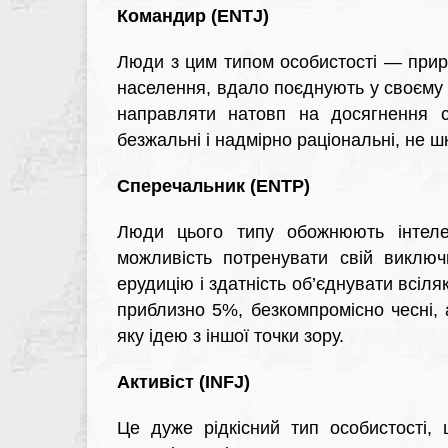
Командир (ENTJ)
Люди з цим типом особистості — прир
населення, вдало поєднують у своєму х
направляти натовп на досягнення с
безжальні і надмірно раціональні, не шк
Сперечальник (ENTP)
Люди цього типу обожнюють інтелек
можливість потренувати свій виключ
ерудицію і здатність об’єднувати всіляк
приблизно 5%, безкомпромісно чесні, 
яку ідею з іншої точки зору.
Активіст (INFJ)
Це дуже рідкісний тип особистості,