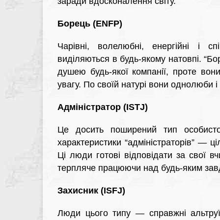
заради вдосконалення світу.
Борець (ENFP)
Чарівні, волелюбні, енергійні і с
виділяються в будь-якому натовпі. “Бо
душею будь-якої компанії, проте во
увагу. По своїй натурі вони однолюби і
Адміністратор (ISTJ)
Це досить поширений тип особисто
характеристики “адміністраторів” — цілі
Ці люди готові відповідати за свої 
терпляче працюючи над будь-яким завда
Захисник (ISFJ)
Люди цього типу — справжні альтруї