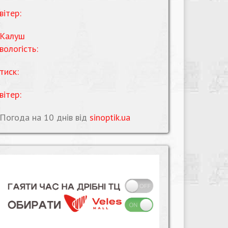
вітер:
Калуш
вологість:
тиск:
вітер:
Погода на 10 днів від
sinoptik.ua