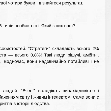
вої чотири букви і дізнайтеся результат.
 типів особистості. Який з них ваш?
особистостей. “Стратеги” складають всього 2%
та — всього 0,8%! Такі люди рішучі, амбітні,
. Водночас, вони надзвичайно потайливі і не
людей. “Вчені” володіють винахідливістю і
аченням світу і живим інтелектом. Саме вони є
иттів в історії людства.