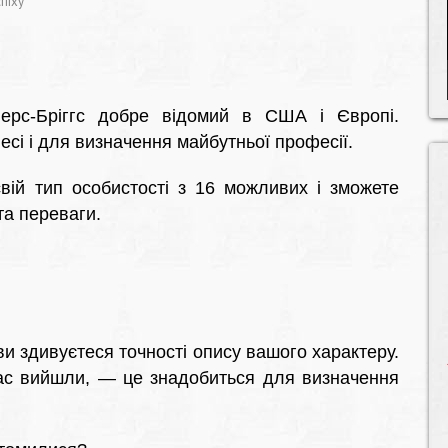
піху
йерс-Бріггс добре відомий в США і Європі.
есі і для визначення майбутньої професії.
вій тип особистості з 16 можливих і зможете
та переваги.
ви здивуєтеся точності опису вашого характеру.
 вас вийшли, — це знадобиться для визначення