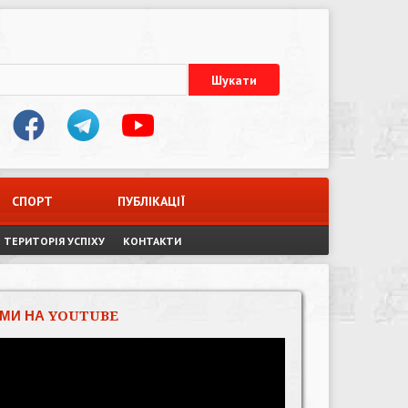
СПОРТ
ПУБЛІКАЦІЇ
ТЕРИТОРІЯ УСПІХУ
КОНТАКТИ
МИ НА YOUTUBE
Відеопрогравач