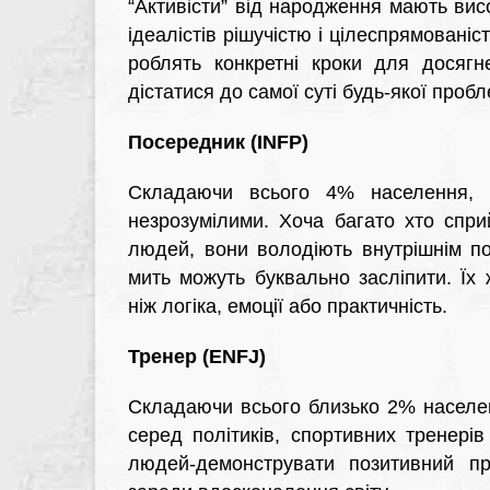
“Активісти” від народження мають вис
ідеалістів рішучістю і цілеспрямованіс
роблять конкретні кроки для досягн
дістатися до самої суті будь-якої проб
Посередник (INFP)
Складаючи всього 4% населення, о
незрозумілими. Хоча багато хто спри
людей, вони володіють внутрішнім по
мить можуть буквально засліпити. Їх
ніж логіка, емоції або практичність.
Тренер (ENFJ)
Складаючи всього близько 2% населен
серед політиків, спортивних тренерів
людей-демонструвати позитивний п