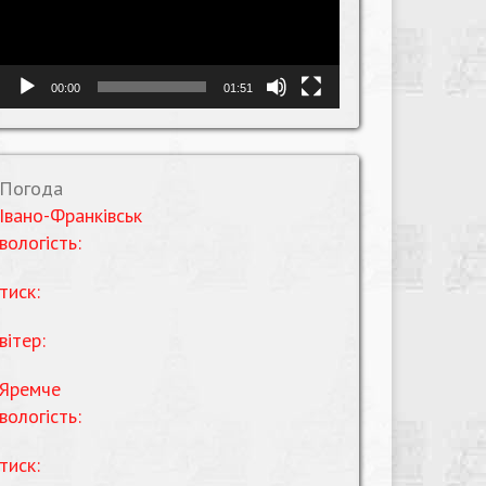
00:00
01:51
Погода
Івано-Франківськ
вологість:
тиск:
вітер:
Яремче
вологість:
тиск: