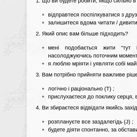
1. Що ви будете робити, якщо сильно 
відправтеся поспілкуватися з друз
залишитеся вдома читати / дивитис
2. Який опис вам більше підходить?
мені подобається жити “тут 
насолоджуючись поточним моменто
я люблю мріяти і уявляти собі май
3. Вам потрібно прийняти важливе ріше
логічно і раціонально (T) ;
прислухаєтеся до поклику серця, в
4. Ви збираєтеся відвідати якийсь захі
розплануєте все заздалегідь (J) ;
будете діяти спонтанно, за обстав