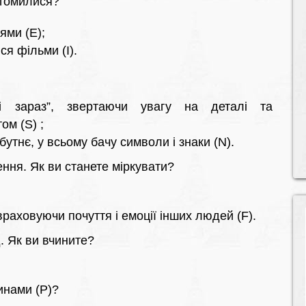
втомилися?
ями (E);
я фільми (I).
і зараз”, звертаючи увагу на деталі та
м (S) ;
бутнє, у всьому бачу символи і знаки (N).
ння. Як ви станете міркувати?
раховуючи почуття і емоції інших людей (F).
д. Як ви вчините?
инами (P)?