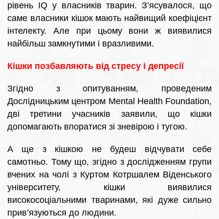
рівень IQ у власників тварин. З’ясувалося, що
саме власники кішок мають найвищий коефіцієнт
інтелекту. Але при цьому вони ж виявилися
найбільш замкнутими і вразливими.
Кішки позбавляють від стресу і депресії
Згідно з опитуванням, проведеним
Дослідницьким центром Mental Health Foundation,
дві третини учасників заявили, що кішки
допомагають впоратися зі зневірою і тугою.
А ще з кішкою не будеш відчувати себе
самотньо. Тому що, згідно з дослідженням групи
вчених на чолі з Куртом Котршалем Віденського
університету, кішки виявилися
високосоціальними тваринами, які дуже сильно
прив’язуються до людини.