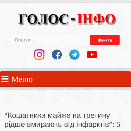
Skip
to
content
Пошук:
Меню
“Кошатники майже на третину
рідше вмирають від інфарктів”: 5