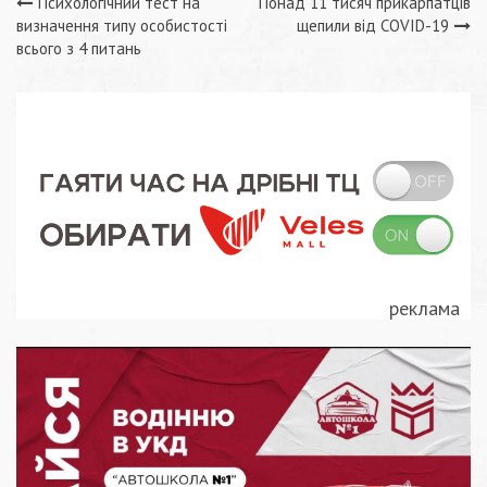
Навігація
Психологічний тест на
Понад 11 тисяч прикарпатців
визначення типу особистості
щепили від COVID-19
записів
всього з 4 питань