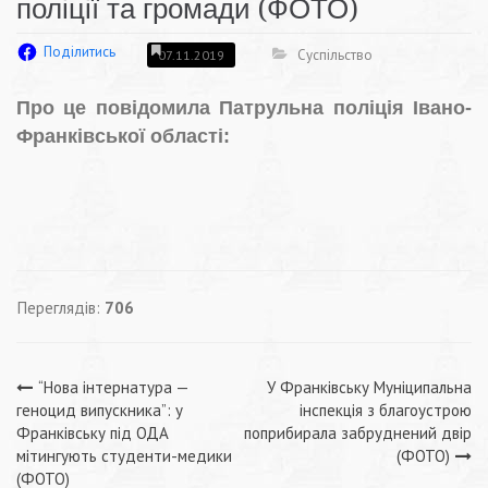
поліції та громади (ФОТО)
Поділитись
Суспільство
07.11.2019
Про це повідомила Патрульна поліція Івано-
Франківської області:
Переглядів:
706
Навігація
“Нова інтернатура —
У Франківську Муніципальна
геноцид випускника”: у
інспекція з благоустрою
записів
Франківську під ОДА
поприбирала забруднений двір
мітингують студенти-медики
(ФОТО)
(ФОТО)