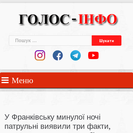
Skip
to
content
Пошук:
Меню
У Франківську минулої ночі
патрульні виявили три факти,