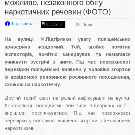
можливо, незаконного обігу
наркотичних речовин (ФОТО)
Поділитись
Події
13.12.2019
На вулиці М.Підгірянки увагу поліцейських
привернув невідомий. Той, щойно помітив
інспекторів, помітно занервував та намагався
уникнути зустрічі з ними. Під час поверхневої
перевірки поліцейські виявили у чоловіка згорток
із невідомою речовиною рослинного походження,
схожою на наркотичну.
Другий такий факт патрульні зафіксували на вулиці
Коновальця: поліцейські помітили підозрілих осіб і
вирішили поспілкуватися. Під час поверхневої
перевірки у чоловіків виявлено згортки з ймовірними
наркотиками.