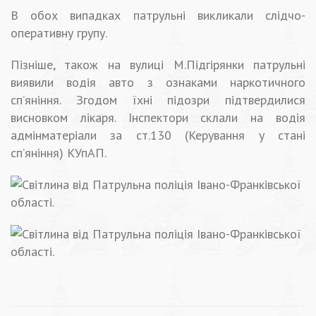
В обох випадках патрульні викликали слідчо-
оперативну групу.
Пізніше, також на вулиці М.Підгірянки патрульні
виявили водія авто з ознаками наркотичного
сп’яніння. Згодом їхні підозри підтвердилися
висновком лікаря. Інспектори склали на водія
адмінматеріали за ст.130 (Керування у стані
сп’яніння) КУпАП.