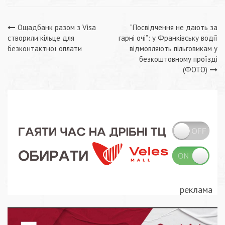
Навігація
Ощадбанк разом з Visa
“Посвідчення не дають за
створили кільце для
гарні очі”: у Франківську водії
записів
безконтактної оплати
відмовляють пільговикам у
безкоштовному проїзді
(ФОТО)