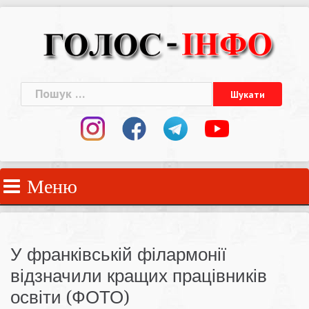
Skip
to
content
Пошук:
Меню
У франківській філармонії
відзначили кращих працівників
освіти (ФОТО)