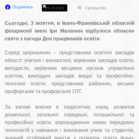
Поділитись
Суспільство
03.10.2019
Сьогодні, 3 жовтня, в Івано-Франківській обласній
філармонії імені Іри Маланюк відбулося обласне
свято з нагоди Дня працівників освіти.
Серед
запрошених – представники освітніх закладів
області: учителі і вихователі, керівники закладів освіти,
методисти, керівники місцевих органів управління
освітою, викладачі закладів вищої та професійно-
технічної освіти, представники районних, міських
профорганів та профорганів ОТГ.
За вагомі внески в педагогічну науку, розвиток
дошкільної, загальної середньої, позашкільної та
професійної освіти, впровадження нових передових
технологій у навчання і виховання учнів та студентів,
значний особливий внесок у розвиток освіти Івано-