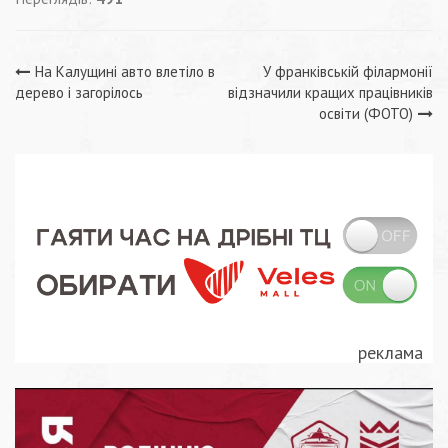
Навігація
На Калущині авто влетіло в
У франківській філармонії
дерево і загорілось
відзначили кращих працівників
записів
освіти (ФОТО)