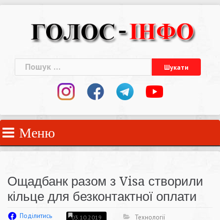
Skip
to
content
Пошук:
Меню
Ощадбанк разом з Visa створили
кільце для безконтактної оплати
Поділитись
Технології
03.10.2019