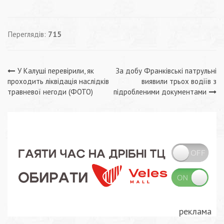
Переглядів:
715
Навігація
У Калуші перевірили, як
За добу Франківські патрульні
проходить ліквідація наслідків
виявили трьох водіїв з
записів
травневої негоди (ФОТО)
підробленими документами