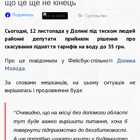
що це ще не кінець
Поділитись
Суспільство
12.11.2019
Сьогодні, 12 листопада у Долині під тиском людей
районні депутати прийняли рішення про
скасування підняття тарифів на воду до 35 грн.
Про це повідомили у Фейсбук-спільноті
Долина
Молода.
За словами мешканців, на цьому ситуація не
вирішилась і продовження буде.
“
Очевидно, що на місці без допомоги області
тут буде важко вирішити питання, хоча б
повернути підприємство до беззбитковості.
А ще потрібно шукати кошти у будівництво