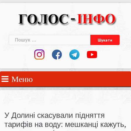
Skip
to
content
Пошук:
Меню
У Долині скасували підняття
тарифів на воду: мешканці кажуть,