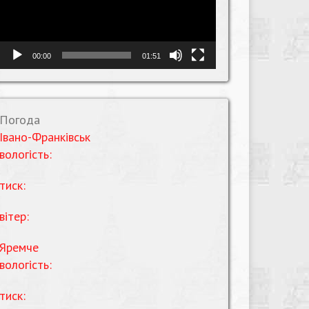
00:00
01:51
Погода
Івано-Франківськ
вологість:
тиск:
вітер:
Яремче
вологість:
тиск: