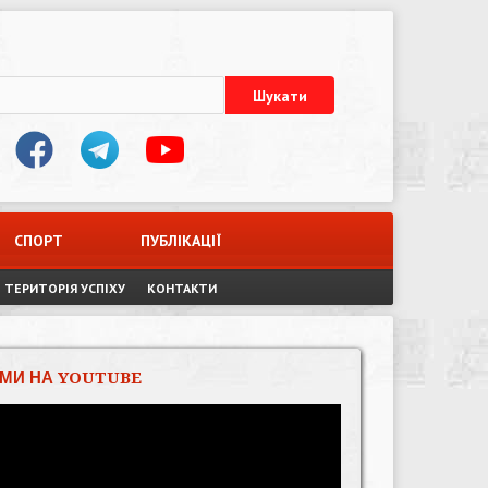
СПОРТ
ПУБЛІКАЦІЇ
ТЕРИТОРІЯ УСПІХУ
КОНТАКТИ
МИ НА YOUTUBE
Відеопрогравач