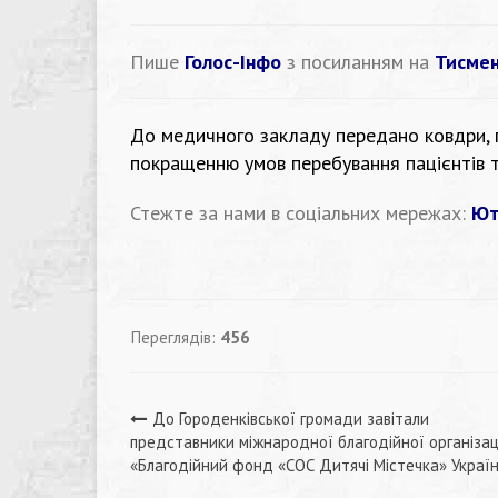
Пише
Голос-Інфо
з посиланням на
Тисмен
До медичного закладу передано ковдри, гі
покращенню умов перебування пацієнтів т
Стежте за нами в соціальних мережах:
Ют
Переглядів:
456
Навігація
До Городенківської громади завітали
представники міжнародної благодійної організац
записів
«Благодійний фонд «СОС Дитячі Містечка» Украї