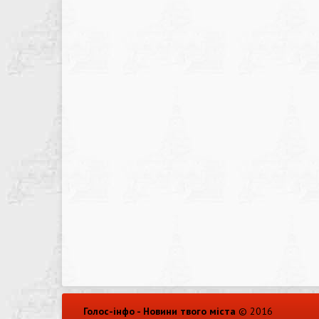
Голос-інфо - Новини твого міста
© 2016