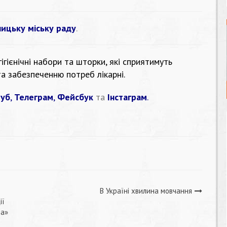
ицьку міську раду
.
гієнічні набори та шторки, які сприятимуть
а забезпеченню потреб лікарні.
уб
,
Телеграм
,
Фейсбук
та
Інстаграм
.
В Україні хвилина мовчання
ії
на»