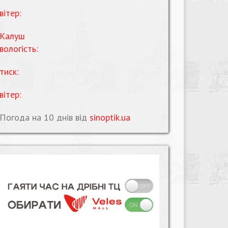
вітер:
Калуш
вологість:
тиск:
вітер:
Погода на 10 днів від
sinoptik.ua