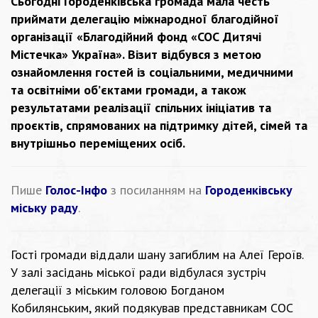
Сьогодні Городенківська громада мала честь
приймати делегацію міжнародної благодійної
організації «Благодійний фонд «СОС Дитячі
Містечка» Україна». Візит відбувся з метою
ознайомлення гостей із соціальними, медичними
та освітніми об’єктами громади, а також
результатами реалізації спільних ініціатив та
проєктів, спрямованих на підтримку дітей, сімей та
внутрішньо переміщених осіб.
Пише
Голос-Інфо
з посиланням на
Городенківську
міську раду
.
Гості громади віддали шану загиблим на Алеї Героїв.
У залі засідань міської ради відбулася зустріч
делегації з міським головою Богданом
Кобилянським, який подякував представникам СОС