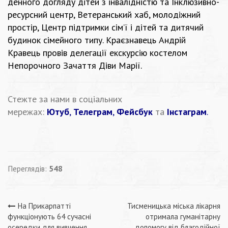
денного догляду дітей з інвалідністю та Інклюзивно-
ресурсний центр, Ветеранський хаб, молодіжний
простір, Центр підтримки сім’ї і дітей та дитячий
будинок сімейного типу. Краєзнавець Андрій
Кравець провів делегації екскурсію костелом
Непорочного Зачаття Діви Марії.
Стежте за нами в соціальних
мережах:
Ютуб
,
Телеграм
,
Фейсбук
та
Інстаграм
.
Переглядів:
548
Навігація
На Прикарпатті
Тисменицька міська лікарня
функціонують 64 сучасні
отримала гуманітарну
осередки для вивчення
допомогу від благодійної