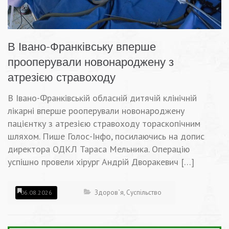
В Івано-Франківську вперше
прооперували новонароджену з
атрезією стравоходу
В Івано-Франківській обласній дитячій клінічній
лікарні вперше рооперували новонароджену
пацієнтку з атрезією стравоходу тораскопічним
шляхом. Пише Голос-Інфо, посилаючись на допиc
директора ОДКЛ Тараса Мельника. Операцію
успішно провели хірург Андрій Дворакевич […]
Здоров`я
,
Суспільство
06.08.2026