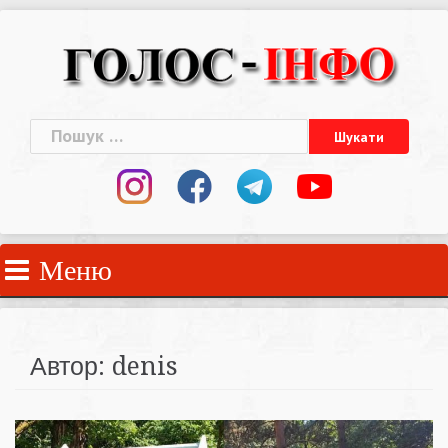
Skip
to
content
Пошук:
Меню
Автор:
denis