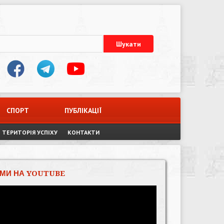
СПОРТ
ПУБЛІКАЦІЇ
ТЕРИТОРІЯ УСПІХУ
КОНТАКТИ
МИ НА YOUTUBE
Відеопрогравач