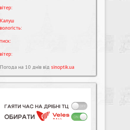
вітер:
Калуш
вологість:
тиск:
вітер:
Погода на 10 днів від
sinoptik.ua