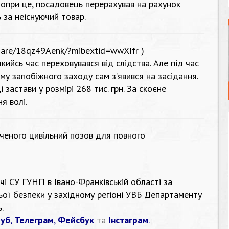
Попри це, посадовець перерахував на рахунок
 за неіснуючий товар.
hare/18qz49Aenk/?mibextid=wwXIfr
)
якийсь час переховувався від слідства. Але під час
у запобіжного заходу сам з’явився на засідання.
 застави у розмірі 268 тис. грн. За скоєне
я волі.
ченого цивільний позов для повного
і СУ ГУНП в Івано-Франківській області за
ьої безпеки у західному регіоні УВБ Департаменту
.
уб
,
Телеграм
,
Фейсбук
та
Інстаграм
.