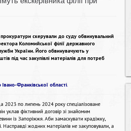
имуть екскерівника філії при
 прокуратури скерували до суду обвинувальний
ректора Коломийської філії державного
лужби України. Його обвинувачують у
тів під час закупівлі матеріалів для потреб
ю Івано-Франківської області
.
а 2023 по липень 2024 року спеціалізоване
він уклав фіктивний договір зі знайомим
вини із Запоріжжя. Аби замаскувати крадіжку,
. Насправді жодних матеріалів не закуповували, а