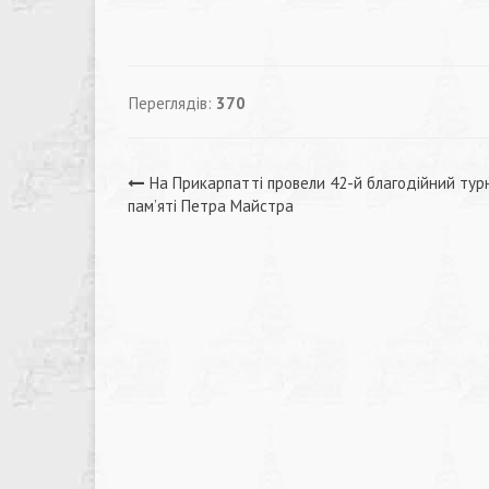
Переглядів:
370
Навігація
На Прикарпатті провели 42-й благодійний тур
пам’яті Петра Майстра
записів