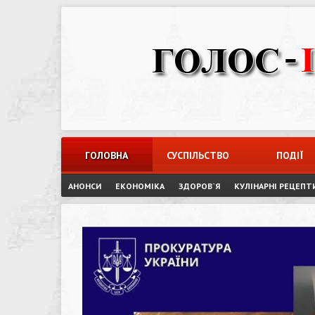
Skip
to
content
ГОЛОВНА
СУСПІЛЬСТВО
ПОДІЇ
АНОНСИ
ЕКОНОМІКА
ЗДОРОВ`Я
КУЛІНАРНІ РЕЦЕПТ