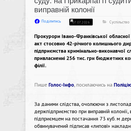
суду: на Прикарпатті судит
виправній колонії
Поділитись
Суспільство
07.07.2026
Прокурори Івано-Франківської обласної
акт стосовно 42-річного колишнього ди
підприємства кримінально-виконавчої с
привласненні 256 тис. грн бюджетних кош
філії.
Пише
Голос-Інфо
, посилаючись на
Поліці
За даними слідства, очолюючи з листопад
держпідприємство при виправній колонії, 
підприємцем на постачання 73 куб. м дере
обвинувачений підписав «липові» накладні