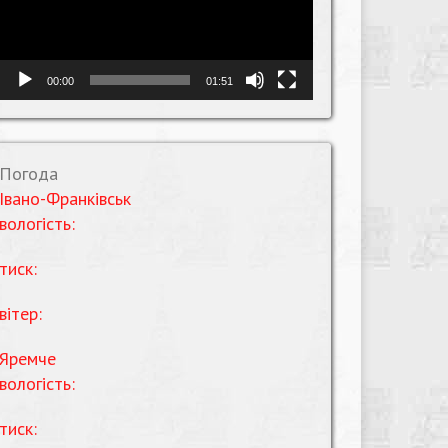
00:00
01:51
Погода
Івано-Франківськ
вологість:
тиск:
вітер:
Яремче
вологість:
тиск: