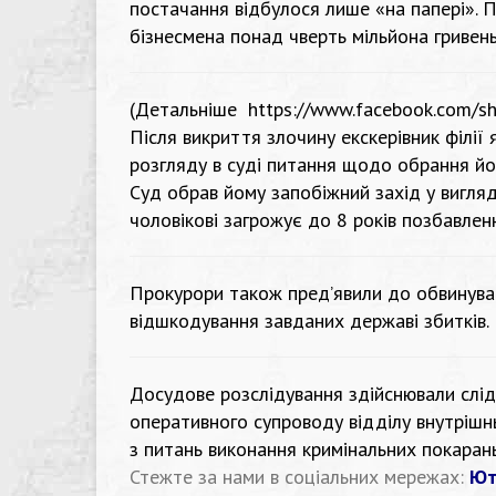
постачання відбулося лише «на папері». 
бізнесмена понад чверть мільйона гривень
(Детальніше
https://www.facebook.com/s
Після викриття злочину екскерівник філії 
розгляду в суді питання щодо обрання йом
Суд обрав йому запобіжний захід у вигляді
чоловікові загрожує до 8 років позбавленн
Прокурори також пред’явили до обвинува
відшкодування завданих державі збитків.
Досудове розслідування здійснювали слідч
оперативного супроводу відділу внутрішн
з питань виконання кримінальних покарань
Стежте за нами в соціальних мережах:
Ют