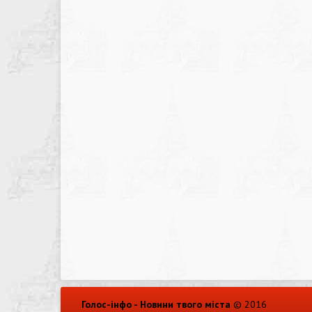
Голос-інфо - Новини твого міста
© 2016