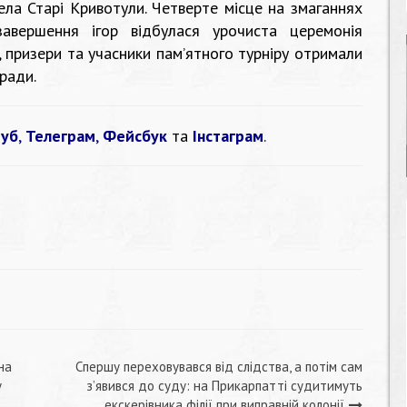
ела Старі Кривотули. Четверте місце на змаганнях
завершення ігор відбулася урочиста церемонія
, призери та учасники пам’ятного турніру отримали
ради.
уб
,
Телеграм
,
Фейсбук
та
Інстаграм
.
на
Спершу переховувався від слідства, а потім сам
у
з’явився до суду: на Прикарпатті судитимуть
екскерівника філії при виправній колонії