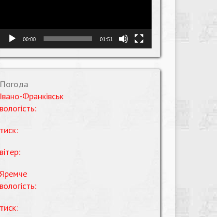
00:00
01:51
Погода
Івано-Франківськ
вологість:
тиск:
вітер:
Яремче
вологість:
тиск: