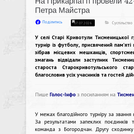
На Прикарпатті провели 42-
Петра Майстра
Поділитись
Суспільство
07.07.2026
У селі Старі Кривотули Тисменицької 
турнір із футболу, присвячений пам’яті
зібрав місцевих мешканців, спортсме
змагань відвідали заступник Тисмен
староста Старокривотульського ста
благословив усіх учасників та гостей ді
Пише
Голос-Інфо
з посиланням на
Тисмен
У межах благодійного турніру за звання
За результатами запеклих поєдинків 
команда з Богородчан. Другу сходинку 