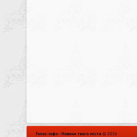
Голос-інфо - Новини твого міста
© 2016