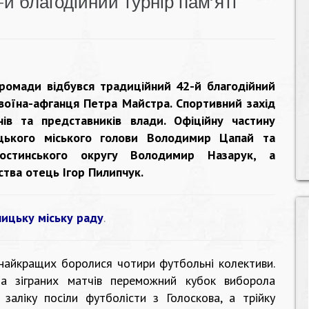
й благодійний турнір пам’яті
громади відбувся традиційний 42-й благодійний
 воїна-афганця Петра Майстра. Спортивний захід
нів та представників влади. Офіційну частину
ицького міського голови Володимир Цапай та
ростинського округу Володимир Назарук, а
йства отець Ігор Пилипчук.
ицьку міську раду
.
 найкращих боролися чотири футбольні колективи.
та зіграних матчів переможний кубок виборола
заліку посіли футболісти з Голоскова, а трійку