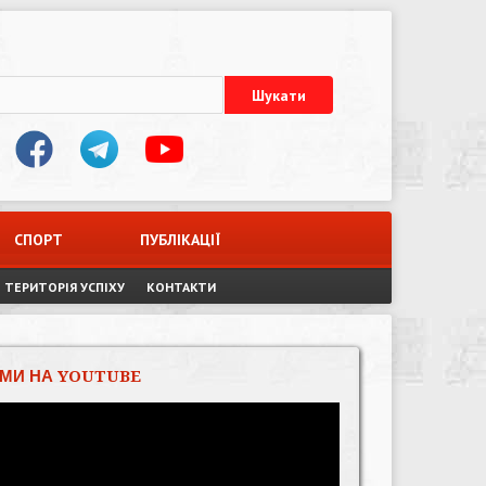
СПОРТ
ПУБЛІКАЦІЇ
ТЕРИТОРІЯ УСПІХУ
КОНТАКТИ
МИ НА YOUTUBE
Відеопрогравач