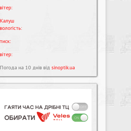
вітер:
Калуш
вологість:
тиск:
вітер:
Погода на 10 днів від
sinoptik.ua