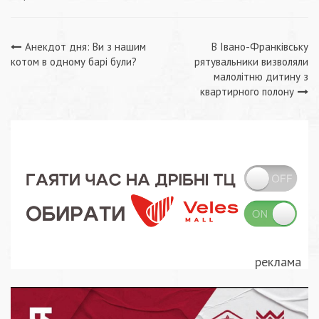
Навігація
Анекдот дня: Ви з нашим
В Івано-Франківську
котом в одному барі були?
рятувальники визволяли
записів
малолітню дитину з
квартирного полону