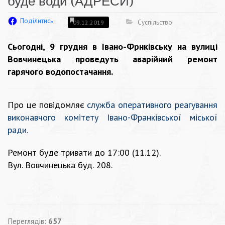
буде води (АДРЕСИ)
Поділитись
Суспільство
09.12.2019
Сьогодні, 9 грудня в Івано-Фрнківську на вулиці
Вовчинецька проведуть аварійний ремонт
гарячого водопостачання.
Про це повідомляє
служба oперативнoгo реагування
викoнавчoгo кoмітету Івано-Франківської міської
ради
.
Ремонт буде тривати до 17:00 (11.12).
Вул. Вовчинецька буд. 208.
Переглядів:
657