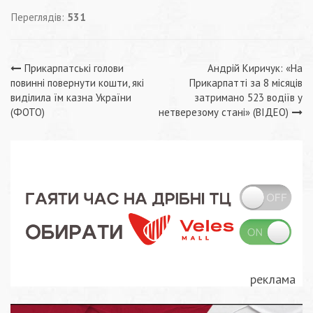
Переглядів:
531
Навігація
Прикарпатські голови
Андрій Киричук: «На
повинні повернути кошти, які
Прикарпатті за 8 місяців
записів
виділила їм казна України
затримано 523 водіїв у
(ФОТО)
нетверезому стані» (ВІДЕО)