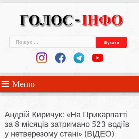
Skip
to
content
Пошук:
Меню
Андрій Киричук: «На Прикарпатті
за 8 місяців затримано 523 водіїв
у нетверезому стані» (ВІДЕО)