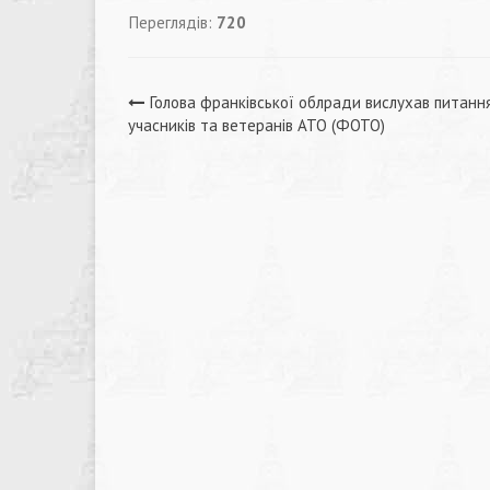
Переглядів:
720
Навігація
Голова франківської облради вислухав питанн
учасників та ветеранів АТО (ФОТО)
записів