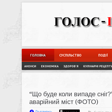
Skip
to
content
ГОЛОВНА
СУСПІЛЬСТВО
ПОДІЇ
АНОНСИ
ЕКОНОМІКА
ЗДОРОВ`Я
КУЛІНАРНІ РЕЦЕПТ
“Що буде коли випаде сніг?
аварійний міст (ФОТО)
Поділитись