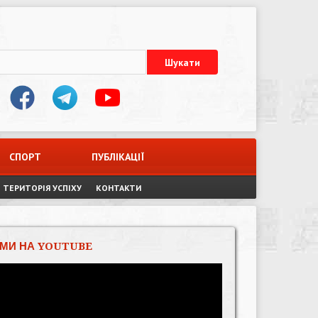
СПОРТ
ПУБЛІКАЦІЇ
ТЕРИТОРІЯ УСПІХУ
КОНТАКТИ
МИ НА YOUTUBE
Відеопрогравач