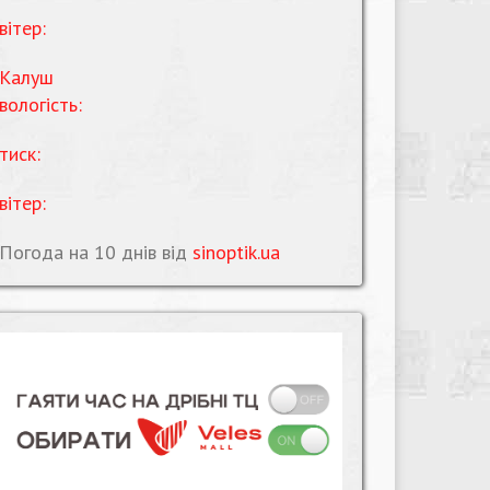
вітер:
Калуш
вологість:
тиск:
вітер:
Погода на 10 днів від
sinoptik.ua