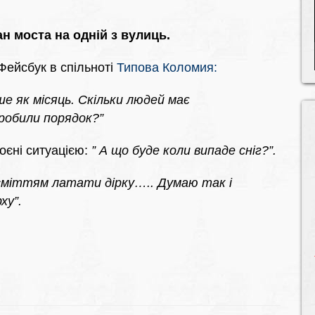
н моста на одній з вулиць.
Фейсбук в спільноті
Типова Коломия
:
ьше як місяць. Скільки людей має
робили порядок?”
оєні ситуацією:
”
А що буде коли випаде сніг?”.
міттям латати дірку….. Думаю так і
ху”.