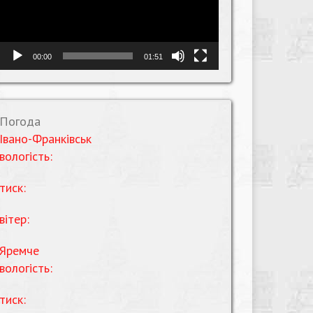
00:00
01:51
Погода
Івано-Франківськ
вологість:
тиск:
вітер:
Яремче
вологість:
тиск: