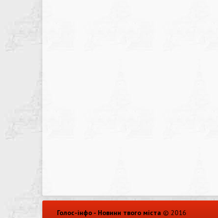
Голос-інфо - Новини твого міста
© 2016