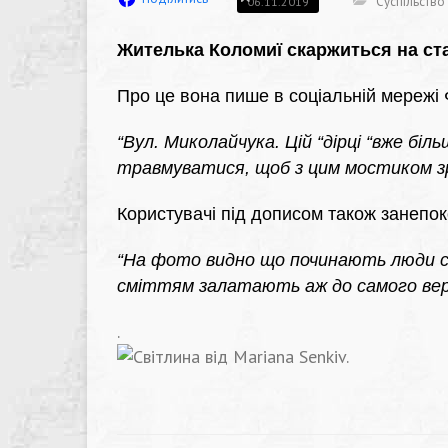
Суспільство
06.11.2019
Жителька Коломиї скаржиться на ста
Про це вона пише в соціальній мережі 
“Вул. Миколайчука. Цій “дірці “вже біл
травмуватися, щоб з цим мостиком з
Користувачі під дописом також занепок
“На фото видно що починають люди с
сміттям залатають аж до самого вер
.