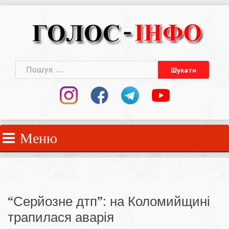
Skip
to
content
Пошук:
Меню
“Серйозне дтп”: на Коломийщині
трапилася аварія