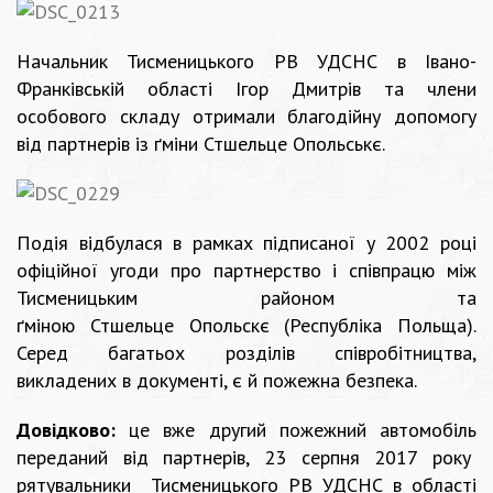
Начальник Тисменицького РВ УДСНС в Івано-
Франківській області Ігор Дмитрів та члени
особового складу отримали благодійну допомогу
від партнерів із ґміни Стшельце Опольськє.
Подія відбулася в рамках підписаної у 2002 році
офіційної угоди про партнерство і співпрацю між
Тисменицьким районом та
ґміною Стшельце Опольскє (Республіка Польща).
Серед багатьох розділів співробітництва,
викладених в документі, є й пожежна безпека.
Довідково:
це вже другий пожежний автомобіль
переданий від партнерів, 23 серпня 2017 року
рятувальники Тисменицького РВ УДСНС в області