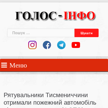
Skip
to
content
Пошук:
Меню
Рятувальники Тисмениччини
отримали пожежний автомобіль