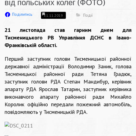
від польських колег (ФОТО)
Поділитись
Події
21.11.2019
21 листопада став гарним днем для
Тисменицького РВ Управління ДСНС в Івано-
Франківській області.
Перший заступник голови Тисменицької районної
державної адміністрації Володимир Заник, голова
Тисменицької районної ради Тетяна Градюк,
заступник голови РДА Степан Мандибур, керівник
апарату РДА Ярослав Татарин, заступник керівника
виконавчого апарату районної ради Михайло
Королик офіційно передали пожежний автомобіль,
повідомляють у Тисменицькій РДА.