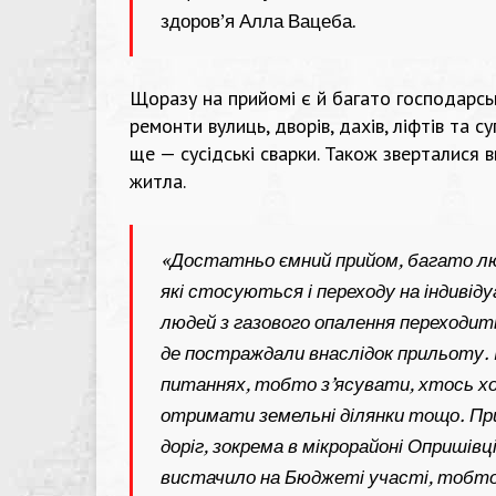
здоров’я Алла Вацеба.
Щоразу на прийомі є й багато господарськ
ремонти вулиць, дворів, дахів, ліфтів та
ще — сусідські сварки. Також зверталися 
житла.
«Достатньо ємний прийом, багато лю
які стосуються і переходу на індивід
людей з газового опалення переходит
де постраждали внаслідок прильоту. 
питаннях, тобто з’ясувати, хтось х
отримати земельні ділянки тощо. Пр
доріг, зокрема в мікрорайоні Опришівці
вистачило на Бюджеті участі, тобто