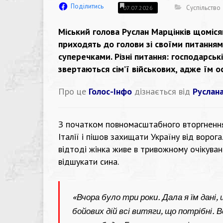
Поділитись
Суспільство
07.07.2026
Міський голова Руслан Марцінків щоміся
приходять до голови зі своїми питанням
суперечками. Різні питання: господарські
звертаються сім’ї військових, адже їм о
Про це
Голос-Інфо
дізнається від
Руслана
З початком повномасштабного вторгнення
Італії і пішов захищати Україну від ворога
відтоді жінка живе в тривожному очікуван
відшукати сина.
«Вчора було три роки. Дала я їм дані, 
бойових дій всі витяги, що потрібні. 