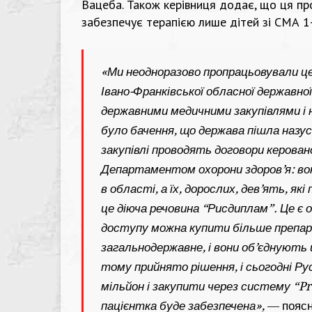
Вацеба. Також керівниця додає, що ця пр
забезпечує терапією лише дітей зі СМА 1-г
«Ми неодноразово пропрацьовували ц
Івано-Франківської обласної державно
державними медичними закупівлями і на
було бачення, що держава пішла назус
закупівлі проводять договори керован
Департаментом охорони здоров’я: вони
в області, а їх, дорослих, дев’ять, я
це діюча речовина “Рисдиплам”. Це є о
доступу можна купити більше препар
загальнодержавне, і вони об’єднують ці
тому прийнято рішення, і сьогодні Ру
мільйон і закупити через систему “Pro
пацієнтка буде забезпечена»,
— поясн