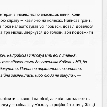
теран з інвалідністю внаслідок війни. Коли
вою справу — кав’ярню на колесах. Написав грант,
е поки налаштовував усі процеси, дозвіл довелося
а три місяці. Звернувся до голови, аби подовжити
іч, на прийом і з’ясовувати всі питання.
н так відноситься до учасників бойових дій, до
подякувати. Питання вирішилося позитивно.
 війна закінчилась, щоб люди не гинули»
, —
ирішити швидко і на місці, але від них залежить
едугу — спінальну м’язову атрофію 2-го типу. Жінці