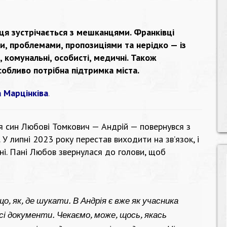
ця зустрічається з мешканцями. Франківці
и, проблемами, пропозиціями та нерідко — із
, комунальні, особисті, медичні. Також
собливо потрібна підтримка міста.
 Марцінківа
.
 син Любові Томкович — Андрій — повернувся з
. У липні 2023 року перестав виходити на зв’язок, і
ні. Пані Любов звернулася до голови, щоб
що, як, де шукати. В Андрія є вже як учасника
Всі документи. Чекаємо, може, щось, якась