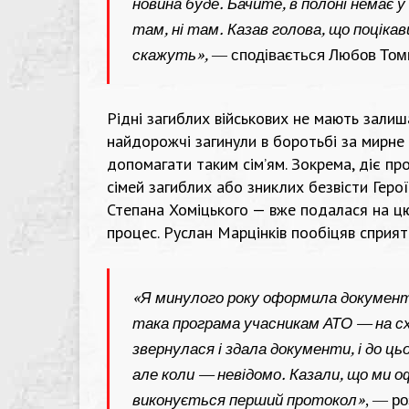
новина буде. Бачите, в полоні немає у 
там, ні там. Казав голова, що поціка
скажуть»,
— сподівається Любов Том
Рідні загиблих військових не мають залиш
найдорожчі загинули в боротьбі за мирне 
допомагати таким сім’ям. Зокрема, діє про
сімей загиблих або зниклих безвісти Геро
Степана Хоміцького — вже подалася на ц
процес. Руслан Марцінків пообіцяв сприят
«Я минулого року оформила документи 
така програма учасникам АТО — на сх
звернулася і здала документи, і до ць
але коли — невідомо. Казали, що ми 
виконується перший протокол»
, — р