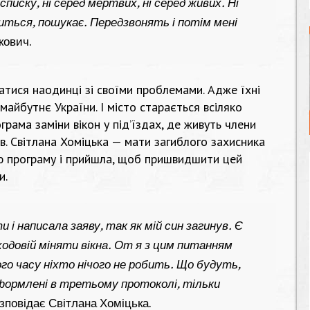
списку, ні серед мертвих, ні серед живих. Ні
виться, пошукає. Передзвонять і потім мені
кович.
атися наодинці зі своїми проблемами. Адже їхні
майбутнє України. І місто старається всіляко
грама заміни вікон у під’їздах, де живуть члени
їв. Світлана Хоміцька — мати загиблого захисника
ю програму і прийшла, щоб пришвидшити цей
и.
і написала заяву, так як мій син загинув. Є
одовій міняти вікна. От я з цим питанням
ого часу ніхто нічого не робить. Що будуть,
оформлені в третьому протоколі, тільки
озповідає Світлана Хоміцька.