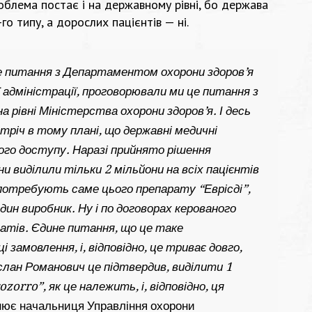
облема постає і на державному рівні, бо держава
о типу, а дорослих пацієнтів — ні.
е питання з Департаментом охорони здоров’я
ї адміністрації, проговорювали ми це питання з
 рівні Міністерства охорони здоров’я. І десь
тріч в тому плані, що державні медичні
ого доступу. Наразі прийнято рішення
 виділили тільки 2 мільйони на всіх пацієнтів
кі потребують саме цього препарату “Еврісді”,
дин виробник. Ну і по договорах керованого
атів. Єдине питання, що це таке
 замовлення, і, відповідно, це триває довго,
слан Романович це підтвердив, виділити 1
zorro”, як це належить, і, відповідно, ця
ює начальниця Управління охорони