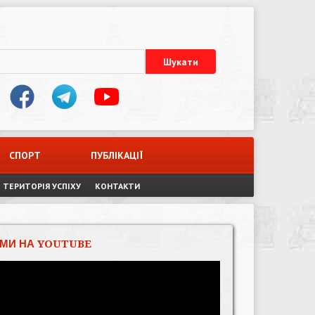
СПОРТ
ПУБЛІКАЦІЇ
ТЕРИТОРІЯ УСПІХУ
КОНТАКТИ
МИ НА YOUTUBE
Відеопрогравач