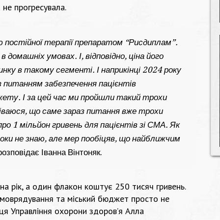
 не прогресувала.
 постійної терапії препаратом “Рисдиплам”.
домашніх умовах. І, відповідно, ціна його
ринку в такому сегменті. І наприкінці 2024 року
з питанням забезпечення пацієнтів
ету. І за цей час ми пройшли такий трохи
діваюся, що саме зараз питання вже трохи
ро 1 мільйон гривень для пацієнтів зі СМА. Як
оки не знаю, але мер пообіцяв, що найближчим
розповідає Іванна Вінтоняк.
а рік, а один флакон коштує 250 тисяч гривень.
самоврядування та міський бюджет просто не
ця Управління охорони здоров’я Алла