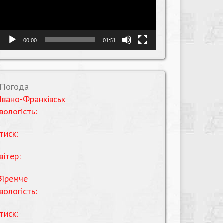
00:00
01:51
Погода
Івано-Франківськ
вологість:
тиск:
вітер:
Яремче
вологість:
тиск: