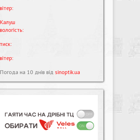
вітер:
Калуш
вологість:
тиск:
вітер:
Погода на 10 днів від
sinoptik.ua