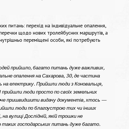
их питань: перехід на індивідуальне опалення,
 суперечки щодо нових тролейбусних маршрутів, а
внутрішньо переміщені особи, які потребують
дей прийшло, багато питань дуже важливих,
уальне опалення на Сахарова, 30, де частина
ь на електрику. Прийшли люди з Коновальця,
І прийшли люди просто по своїх земельних
оче пришвидшити видачу документів, хтось —
ийшли люди по благоустрою тих чи інших
, на вулиці Дослідній, якій трошки не
 таких господарських питань дуже багато.