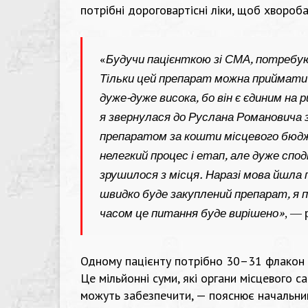
потрібні дороговартісні ліки, щоб хвороба
«
Будучи пацієнткою зі СМА, потребую
Тільки цей препарат можна приймати в 
дуже-дуже висока, бо він є єдиним на 
я звернулася до Руслана Романовича 
препаратом за кошти місцевого бюдж
нелегкий процес і етап, але дуже спо
зрушилося з місця. Наразі мова йшла п
швидко буде закуплений препарат, я п
часом це питання буде вирішено»
, — 
Одному пацієнту потрібно 30–31 флакон н
Це мільйонні суми, які органи місцевого 
можуть забезпечити, — пояснює начальни