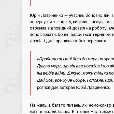
Юрій Лавріненко — учасник бойових дій, ве
повернувся з фронту, вирішив заснувати с
отримав відповідний дозвіл на роботу, ал
поновлювати, бо він видається терміном н
дозвіл і далі працювати без перешкод.
«
Пройшлося мені йти до мера на зустр
Дякую меру, що він все погодив і що ві
інвалідів війни. Дякую, можу тільки 
Дай Бог, все буде добре. Головне, щоб
розповідає ветеран Юрій Лавріненко.
На жаль, є багато питань, які неможливо в
життя людей. Іванна Вінтоняк має тяжку н