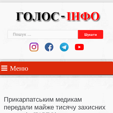
Skip
to
content
Пошук:
Меню
Прикарпатським медикам
передали майже тисячу захисних