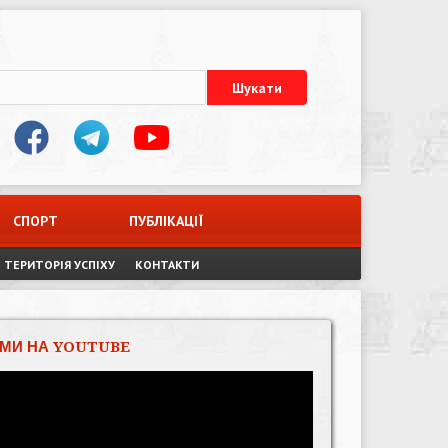
СПОРТ
ПУБЛІКАЦІЇ
ТЕРИТОРІЯ УСПІХУ
КОНТАКТИ
МИ НА YOUTUBE
Відеопрогравач