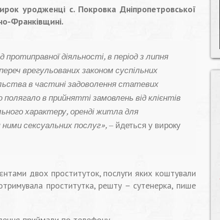
вирок уродженці с. Покровка Дніпропетровської
ано-Франківщині.
 протиправної діяльності, в період з липня
упереч врегульованих законом суспільних
ільства в частині задоволення статевих
полягало в прийнятті замовлень від клієнтів
ьного характеру, оренді житла для
ними сексуальних послуг»,
– йдеться у вироку
ієнтами двох проституток, послуги яких коштували
 отримувала проститутка, решту – сутенерка, пише
влення приймали по телефону.