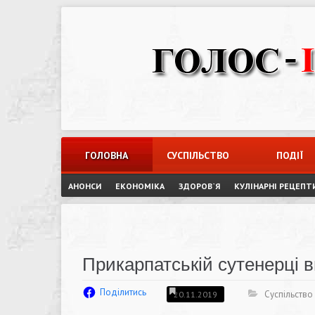
Skip
to
content
ГОЛОВНА
СУСПІЛЬСТВО
ПОДІЇ
АНОНСИ
ЕКОНОМІКА
ЗДОРОВ`Я
КУЛІНАРНІ РЕЦЕПТ
Прикарпатській сутенерці 
Поділитись
Суспільство
20.11.2019