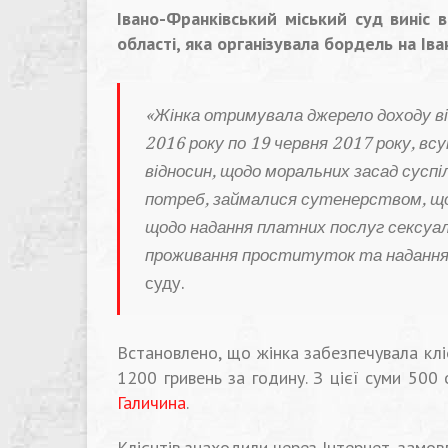
Івано-Франківський міський суд виніс 
області, яка організувала бордель на Ів
«Жінка отримувала джерело доходу від
2016 року по 19 червня 2017 року, вс
відносин, щодо моральних засад сусп
потреб, займалися сутенерством, що 
щодо надання платних послуг сексуал
проживання проституток та надання 
суду.
Встановлено, що жінка забезпечувала кл
1200 гривень за годину. З цієї суми 500
Галичина
.
Клієнтів знаходили через Інтернет, замо