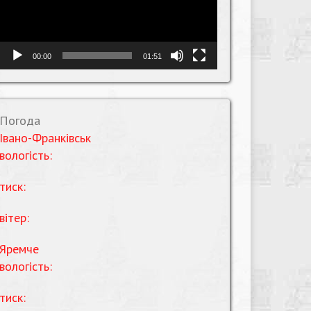
00:00
01:51
Погода
Івано-Франківськ
вологість:
тиск:
вітер:
Яремче
вологість:
тиск: