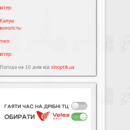
вітер:
Калуш
вологість:
тиск:
вітер:
Погода на 10 днів від
sinoptik.ua