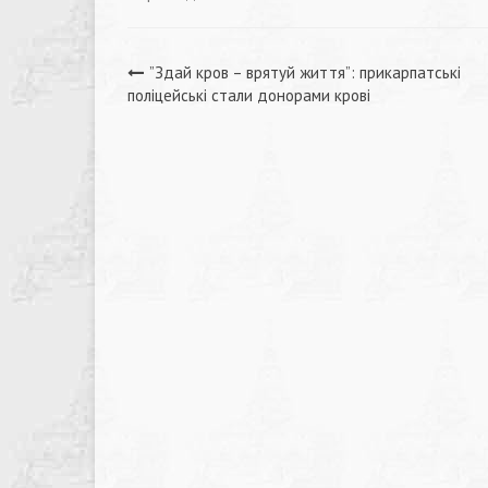
Навігація
”Здай кров – врятуй життя”: прикарпатські
поліцейські стали донорами крові
записів