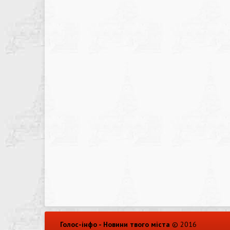
Голос-інфо - Новини твого міста
© 2016