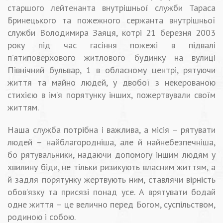
старшого лейтенанта внутрішньої служби Тараса
Бринецького та пожежного сержанта внутрішньої
служби Володимира Заяця, котрі 21 березня 2003
року під час гасіння пожежі в підвалі
п’ятиповерхового житлового будинку на вулиці
Північний бульвар, 1 в обласному центрі, рятуючи
життя та майно людей, у двобої з некерованою
стихією в ім’я порятунку інших, пожертвували своїм
життям.
Наша служба потрібна і важлива, а місія – рятувати
людей – найблагородніша, але й найнебезпечніша,
бо рятувальники, надаючи допомогу іншим людям у
хвилину біди, не тільки ризикують власним життям, а
й задля порятунку жертвують ним, ставлячи вірність
обов’язку та присязі понад усе. А врятувати бодай
одне життя – це велично перед Богом, суспільством,
родиною і собою.