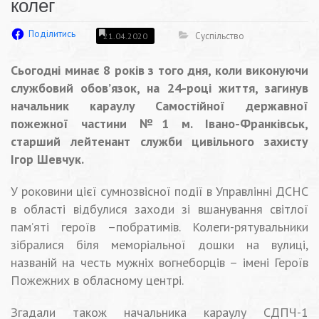
колег
Поділитись
Суспільство
21.04.2020
Сьогодні минає 8 років з того дня, коли виконуючи
службовий обов’язок, на 24-році життя, загинув
начальник караулу Самостійної державної
пожежної частини №1 м. Івано-Франківськ,
старший лейтенант служби цивільного захисту
Ігор Шевчук.
У роковини цієї сумнозвісної події в Управлінні ДСНС
в області відбулися заходи зі вшанування світлої
пам’яті героїв –побратимів. Колеги-рятувальники
зібралися біля меморіальної дошки на вулиці,
названій на честь мужніх вогнеборців – імені Героїв
Пожежних в обласному центрі.
Згадали також начальника караулу СДПЧ-1