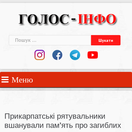
Skip
to
content
Пошук:
Меню
Прикарпатські рятувальники
вшанували пам’ять про загиблих