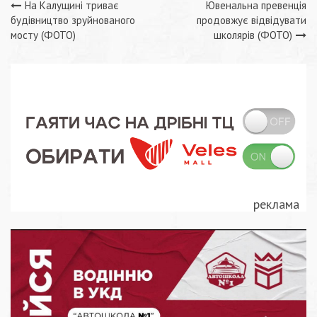
Навігація
На Калущині триває
Ювенальна превенція
будівництво зруйнованого
продовжує відвідувати
записів
мосту (ФОТО)
школярів (ФОТО)