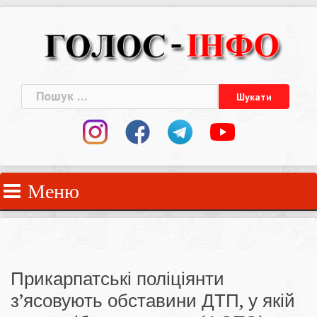
Skip
to
content
Пошук:
Меню
Прикарпатські поліціянти
з’ясовують обставини ДТП, у якій