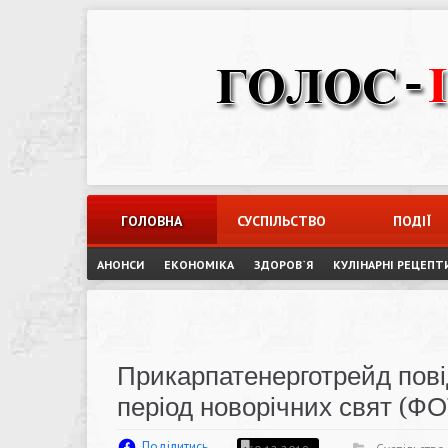
Skip
to
content
ГОЛОВНА
СУСПІЛЬСТВО
ПОДІЇ
АНОНСИ
ЕКОНОМІКА
ЗДОРОВ`Я
КУЛІНАРНІ РЕЦЕПТ
Прикарпатенерготрейд пові
період новорічних свят (Ф
Поділитись