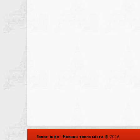
Голос-інфо - Новини твого міста
© 2016