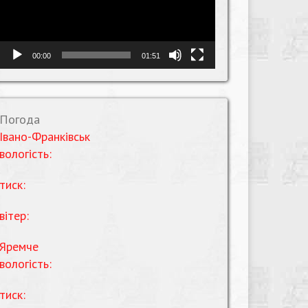
00:00
01:51
Погода
Івано-Франківськ
вологість:
тиск:
вітер:
Яремче
вологість:
тиск: