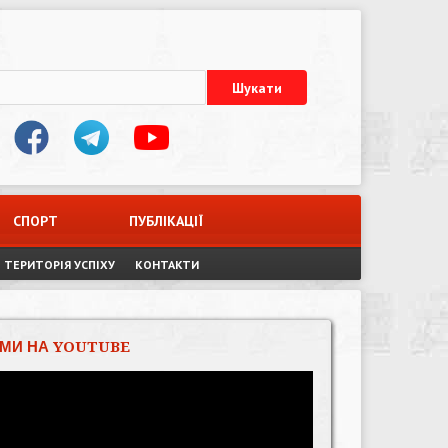
СПОРТ
ПУБЛІКАЦІЇ
ТЕРИТОРІЯ УСПІХУ
КОНТАКТИ
МИ НА YOUTUBE
Відеопрогравач