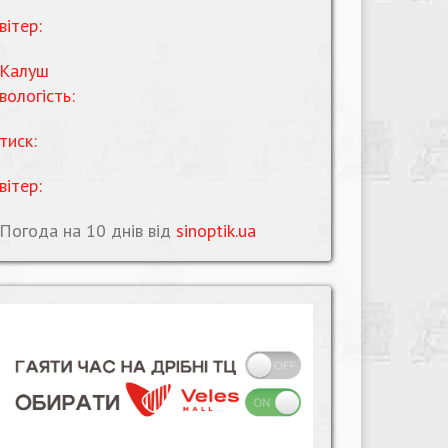
вітер:
Калуш
вологість:
тиск:
вітер:
Погода на 10 днів від
sinoptik.ua