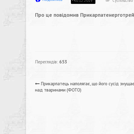
Суспільство
30.12.2019
Про це повідомив Прикарпатенерготрейд
Переглядів:
653
Навігація
Прикарпатець наполягає, що його сусід знуща
над тваринами (ФОТО)
записів