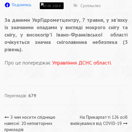
Поділитись
Суспільство
07.05.2020
За даними УкрГідрометцентру, 7 травня, у зв’язку
iз значними опадами у вигляді мокрого снігу та
снігу, у високогір’ї Iвано-Франкiвської області
очікується значна снiголавинна небезпека (3
рiвень).
Про це попереджає
Управління ДСНС області.
Переглядів:
679
Навігація
З чим носити спідницю
На Прикарпатті 126 осіб
навесні: 20 неповторних
вилікувалися від COVID-19
прикладів