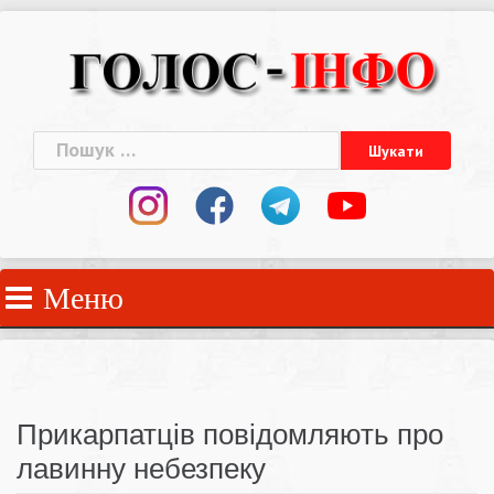
Skip
to
content
Пошук:
Меню
Прикарпатців повідомляють про
лавинну небезпеку