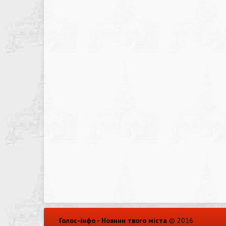
Голос-інфо - Новини твого міста
© 2016