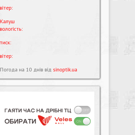
вітер:
Калуш
вологість:
тиск:
вітер:
Погода на 10 днів від
sinoptik.ua