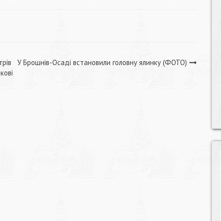
трів
У Брошнів-Осаді встановили головну ялинку (ФОТО)
кові