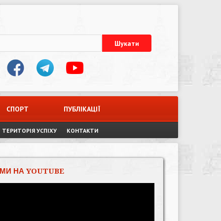
СПОРТ
ПУБЛІКАЦІЇ
ТЕРИТОРІЯ УСПІХУ
КОНТАКТИ
МИ НА YOUTUBE
Відеопрогравач