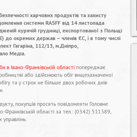
езпечності харчових продуктів та захисту
домлення системи RASFF від 14 листопада
женій курячій грудинці, експортованої з Польщі
 до окремих держав – членів ЄС, і в тому числі
ект Гагаріна, 112/13, м.Дніпро,
ало Медіа.
и в Івано-Франківській області
попереджає
иробництві або здійснюють обіг вищезазначеної
 обігу та у строк не більше двох робочих днів
н.
дукту, покупців просять повідомляти Головне
Франківській області за тел.: (0342) 511389,
 управлінь.