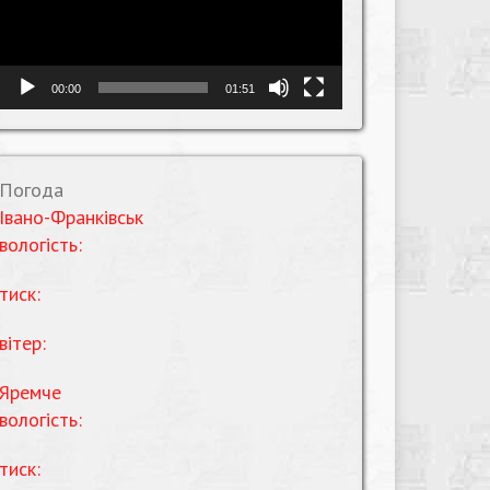
00:00
01:51
Погода
Івано-Франківськ
вологість:
тиск:
вітер:
Яремче
вологість:
тиск: