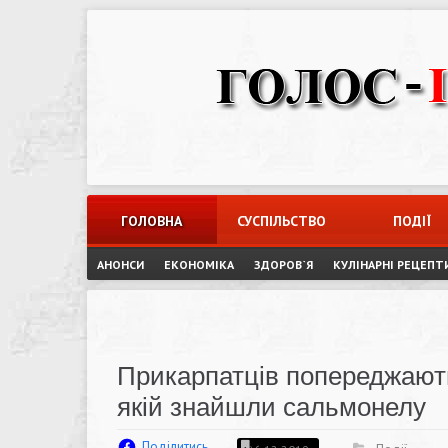
Skip
to
content
ГОЛОВНА
СУСПІЛЬСТВО
ПОДІЇ
АНОНСИ
ЕКОНОМІКА
ЗДОРОВ`Я
КУЛІНАРНІ РЕЦЕПТ
Прикарпатців попереджають
якій знайшли сальмонелу
Поділитись