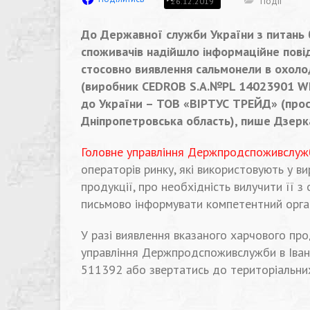
Події
26.12.2019
До Державної служби України з питань б
споживачів надійшло інформаційне пові
стосовно виявлення сальмонели в охолод
(виробник CEDROB S.A.№PL 14023901 WE)
до України – ТОВ «ВІРТУС ТРЕЙД» (просп
Дніпропетровська область), пише Дзерк
Головне управління Держпродспоживслужб
операторів ринку, які використовують у в
продукції, про необхідність вилучити її з
письмово інформувати компетентний орга
У разі виявлення вказаного харчового про
управління Держпродспоживслужби в Івано-
511392 або звертатись до територіальних