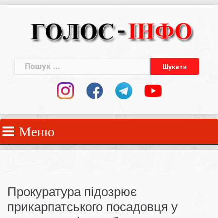
Skip
to
content
Пошук:
Меню
Прокуратура підозрює
прикарпатського посадовця у