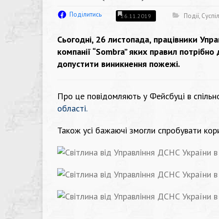
Поділитись
Події
,
Суспі
26.11.2019
Сьогодні, 26 листопада, працівники Упра
компанії “Sombra” яких правил потрібно
допустити виникнення пожежі.
Про це повідомляють у Фейсбуці в спільн
області
.
Також усі бажаючі змогли спробувати кор