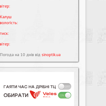
вітер:
Калуш
вологість:
тиск:
вітер:
Погода на 10 днів від
sinoptik.ua