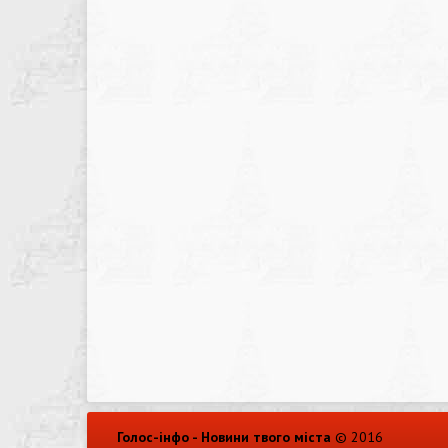
Голос-інфо - Новини твого міста
© 2016