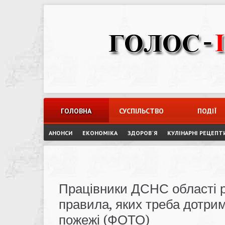
Skip
to
content
ГОЛОВНА
СУСПІЛЬСТВО
ПОДІЇ
АНОНСИ
ЕКОНОМІКА
ЗДОРОВ`Я
КУЛІНАРНІ РЕЦЕПТ
Працівники ДСНС області р
правила, яких треба дотри
пожежі (ФОТО)