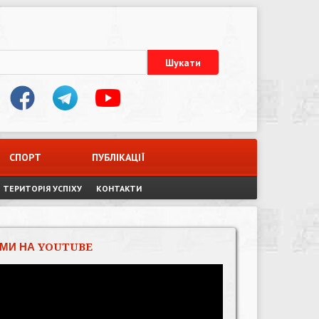
СПОРТ
ПУБЛІКАЦІЇ
ТЕРИТОРІЯ УСПІХУ
КОНТАКТИ
МИ НА YOUTUBE
Відеопрогравач