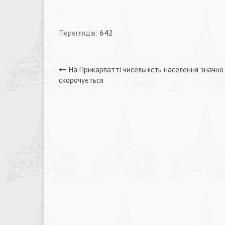
Переглядів:
642
Навігація
На Прикарпатті чисельність населення значно
скорочується
записів