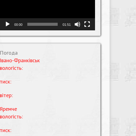
00:00
01:51
Погода
Івано-Франківськ
вологість:
тиск:
вітер:
Яремче
вологість:
тиск: