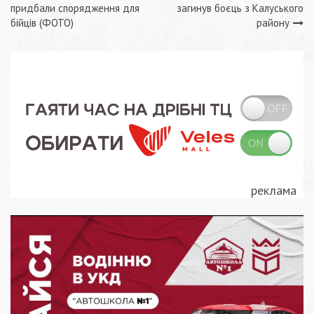
Навігація
придбали спорядження для
загинув боєць з Калуського
записів
бійців (ФОТО)
району