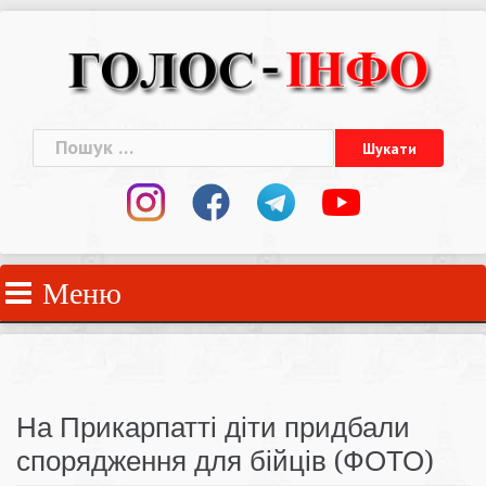
Skip
to
content
Пошук:
Меню
На Прикарпатті діти придбали
спорядження для бійців (ФОТО)