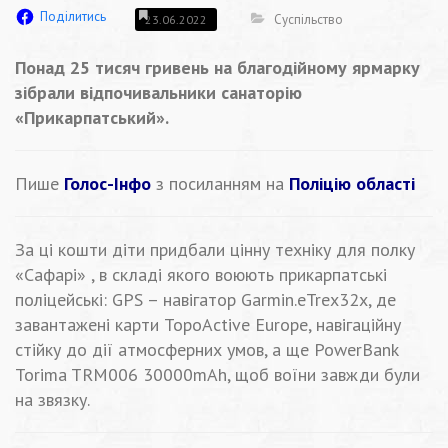
Поділитись
Суспільство
23.06.2022
Понад 25 тисяч гривень на благодійному ярмарку
зібрали відпочивальники санаторію
«Прикарпатський».
Пише
Голос-Інфо
з посиланням на
Поліцію області
За ці кошти діти придбали цінну техніку для полку
«Сафарі» , в складі якого воюють прикарпатські
поліцейські: GPS – навігатор Garmin.eTrex32x, де
завантажені карти TopoActive Europe, навігаційну
стійку до дії атмосферних умов, а ще PowerBank
Torima TRM006 30000mAh, щоб воїни завжди були
на звязку.