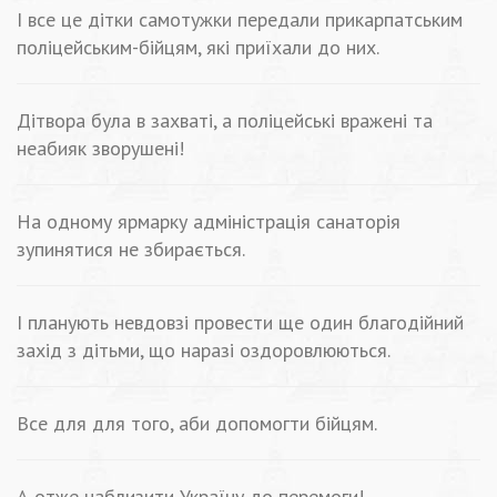
І все це дітки самотужки передали прикарпатським
поліцейським-бійцям, які приїхали до них.
Дітвора була в захваті, а поліцейські вражені та
неабияк зворушені!
На одному ярмарку адміністрація санаторія
зупинятися не збирається.
І планують невдовзі провести ще один благодійний
захід з дітьми, що наразі оздоровлюються.
Все для для того, аби допомогти бійцям.
А отже наблизити Україну до перемоги!