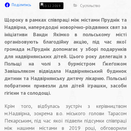
Поділитись
Суспільство
10.12.2019
Щороку в рамках співпраці між містами Пруднік та
Надвірна, напередодні новорічно-різдвяних свят за
ініціативи Ванди Якімко в польському місті
організовують благодійну акцію, під час якої
громада м.Пруднік допомагає у зборі подарунків
для надвірнянських дітей. Цього року делегація з
Польщі на чолі з бурмістром Ґжеґожом
Завішьляком відвідала Надвірнянський будинок
дитини та Надвірнянську дитячу лікарню. Польські
побратими привезли для дітей іграшки, засоби
гігієни та солодощі.
Крім того, відбулась зустріч з керівництвом
м.Надвірна, зокрема в.о. міського голови Тарасом
Пекарським, під час якої підвели підсумки співпраці
між нашими містами в 2019 році, обговорили