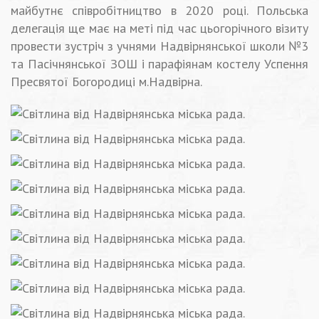
майбутнє співробітництво в 2020 році. Польська
делегація ще має на меті під час цьогорічного візиту
провести зустріч з учнями Надвірнянської школи №3
та Пасічнянської ЗОШ і парафіянам костелу Успення
Пресвятої Богородиці м.Надвірна.