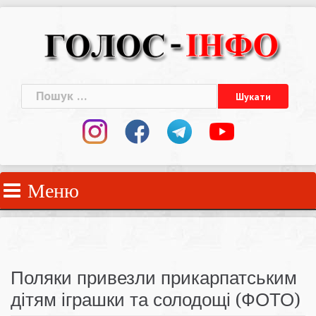
Skip
to
content
Пошук:
Меню
Поляки привезли прикарпатським
дітям іграшки та солодощі (ФОТО)