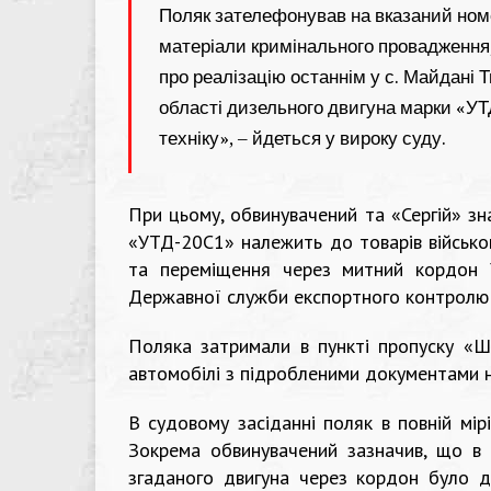
Поляк зателефонував на вказаний ном
матеріали кримінального провадження,
про реалізацію останнім у с. Майдані 
області дизельного двигуна марки «УТ
техніку», – йдеться у вироку суду.
При цьому, обвинувачений та «Сергій» з
«УТД-20С1» належить до товарів військо
та переміщення через митний кордон У
Державної служби експортного контролю 
Поляка затримали в пункті пропуску «Ш
автомобілі з підробленими документами на
В судовому засіданні поляк в повній мір
Зокрема обвинувачений зазначив, що в
згаданого двигуна через кордон було д