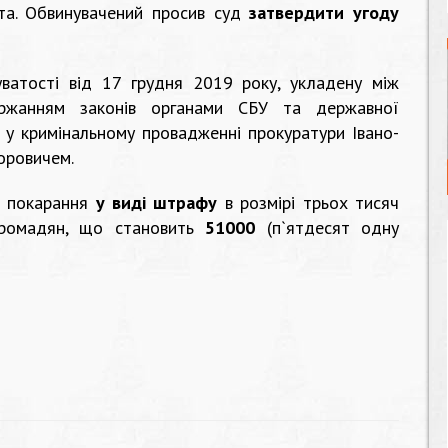
кта. Обвинувачений просив суд
затвердити угоду
ватості від 17 грудня 2019 року, укладену між
ржанням законів органами СБУ та державної
 у кримінальному провадженні прокуратури Івано-
оровичем.
в покарання
у виді штрафу
в розмірі трьох тисяч
 громадян, що становить
51000
(п`ятдесят одну