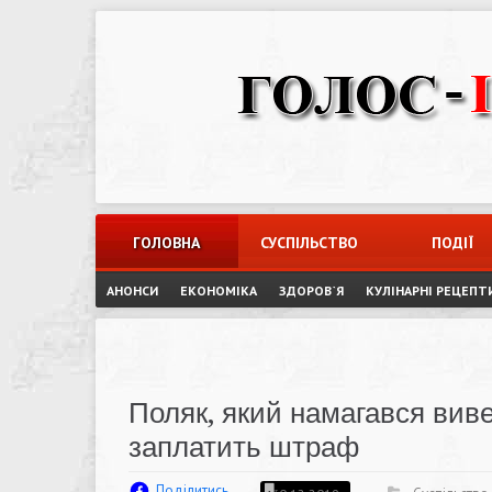
Skip
to
content
ГОЛОВНА
СУСПІЛЬСТВО
ПОДІЇ
АНОНСИ
ЕКОНОМІКА
ЗДОРОВ`Я
КУЛІНАРНІ РЕЦЕПТ
Поляк, який намагався виве
заплатить штраф
Поділитись