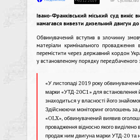
Суспільство
30.12.2019
Івано-Франківський міський суд виніс 
намагався вивезти дизельний двигун до
Обвинувачений вступив в злочинну змов
матеріали кримінального провадження 
перемістити через державний кордон Укр
у встановленому порядку передбаченого 
«У листопаді 2019 року обвинувачений
марки «УТД-20С1» для встановлення й
знаходиться у власності його знайомог
Здійснюючи моніторинг оголошень за 
«OLX», обвинувачений виявив оголош
провадження відносно якого виділено 
продаж ним двигуна марки УТД-20 та 