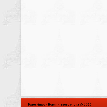
Голос-інфо - Новини твого міста
© 2016