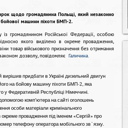
вирок щодо громадянина Польщі, який незаконно
 бойової машини піхоти БМП-2.
у із громадянином Російської Федерації, особою
відносно якого виділено в окреме провадження,
аїни товар військового призначення без отримання
законом дозволу, повідомляє
Галичина.
 вирішив придбати в Україні дизельний двигун
ого на бойову машину піхоти БМП-2, яка
о у Федеративній Республіці Німеччині.
допомогою комп’ютера на сайті оголошень
ення особи матеріали кримінального
в окреме провадження під іменем «Сергій» про
номер телефону оператора мобільного зв`язку.