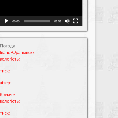
00:00
01:51
Погода
Івано-Франківськ
вологість:
тиск:
вітер:
Яремче
вологість:
тиск: