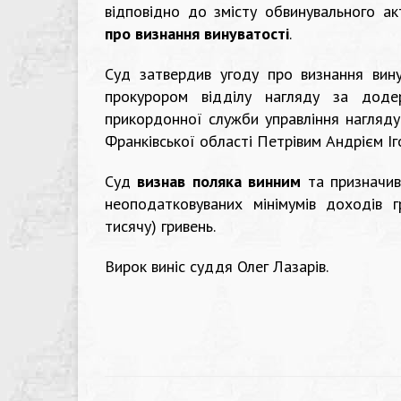
відповідно до змісту обвинувального а
про визнання винуватості
.
Суд затвердив угоду про визнання вину
прокурором відділу нагляду за доде
прикордонної служби управління нагляду
Франківської області Петрівим Андрієм Іг
Суд
визнав поляка винним
та призначи
неоподатковуваних мінімумів доходів
тисячу) гривень.
Вирок виніс суддя Олег Лазарів.