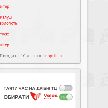
вітер:
Калуш
вологість:
тиск:
вітер:
Погода на 10 днів від
sinoptik.ua