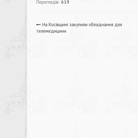
Переглядів:
619
Навігація
На Косівщині закупили обладнання для
телемедицини
записів