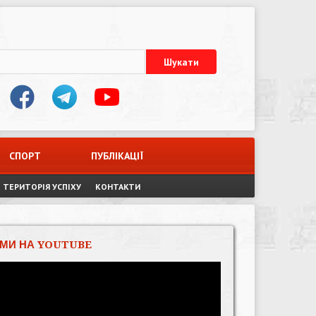
СПОРТ
ПУБЛІКАЦІЇ
ТЕРИТОРІЯ УСПІХУ
КОНТАКТИ
МИ НА YOUTUBE
Відеопрогравач