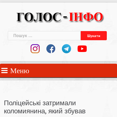
Skip
to
content
Пошук:
Меню
Поліцейські затримали
коломиянина, який збував