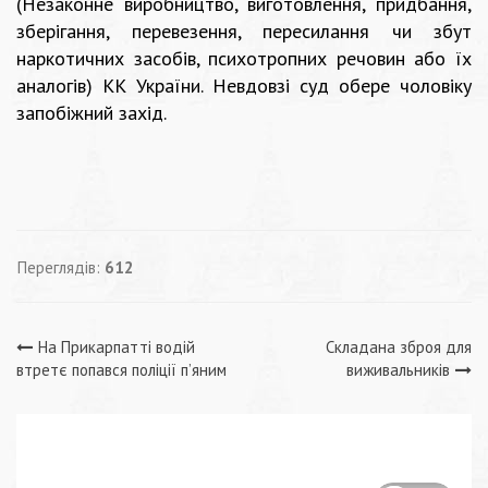
(Незаконне виробництво, виготовлення, придбання,
зберігання, перевезення, пересилання чи збут
наркотичних засобів, психотропних речовин або їх
аналогів) КК України. Невдовзі суд обере чоловіку
запобіжний захід.
Переглядів:
612
Навігація
На Прикарпатті водій
Складана зброя для
втретє попався поліції п’яним
виживальників
записів