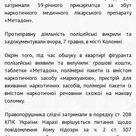
затримали 39-річного прикарпатця за збут
наркотичного медичного лікарського препарату
«Метадон».
Протиправну діяльність поліцейські викрили та
задокументували вчора, 7 травня, в місті Коломиї.
Окрім того, під час обшуку в квартирі фігуранта
поліцейські виявили та вилучили: грошові кошти,
таблетки «Метадон», полімерні пакети із вмістом
наркотичного засобу «марихуаною», пристрій для
вживання наркотичних засобів, полімерні пакети із
вмістом наркотичної речовини схожої на макову
соломку.
Правопорушника слідчі затримали в порядку ст. 208
КПК України. Наразі вирішується питання щодо
повідомлення йому підозри за ч. 2 ст. 307