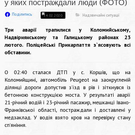
у яких постраждали люди (ФОТО)
Поділитись
Надзвичайні ситуації
24.02.2020
Три аварії трапилися у Коломийському,
Надвірнянському та Галицькому районах 23
лютого. Поліцейські Прикарпаття з`ясовують всі
обставини.
О 02:40 сталася ДТП у с. Коршів, що на
Коломийщині, автомобіль Peugeot на заокругленій
ділянці дороги допустив з’їзд в рів і зіткнувся із
бетонною конструкцією моста. У результаті аварії
21-річний водій і 23-річний пасажир, мешканці Івано-
Франківської області, постраждали і доставлені у
медзаклад. У водія взято кров на перевірку стану
сп’яніння.