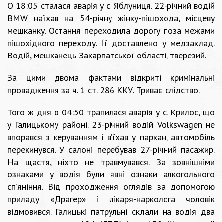
О 18:05 сталася аварія у с. Яблуниця. 22-річний водій
BMW наїхав на 54-річну жінку-пішохода, місцеву
мешканку. Остання переходила дорогу поза межами
пішохідного переходу. Її доставлено у медзаклад.
Водій, мешканець Закарпатської області, тверезий.
За цими двома фактами відкриті кримінальні
провадження за ч. 1 ст. 286 ККУ. Триває слідство.
Того ж дня о 04:50 трапилася аварія у с. Крилос, що
у Галицькому районі. 23-річний водій Volkswagen не
впорався з керуванням і в’їхав у паркан, автомобіль
перекинувся. У салоні перебував 27-річний пасажир.
На щастя, ніхто не травмувався. За зовнішніми
ознаками у водія були явні ознаки алкогольного
сп’яніння. Від проходження оглядів за допомогою
приладу «Драгер» і лікаря-нарколога чоловік
відмовився. Галицькі патрульні склали на водія два