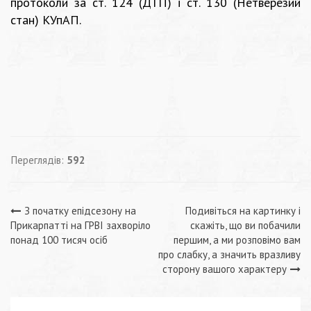
протоколи за ст. 124 (ДТП) і ст. 130 (Нетверезий
стан) КУпАП.
Переглядів:
592
Навігація
З початку епідсезону на
Подивіться на картинку і
Прикарпатті на ГРВІ захворіло
скажіть, що ви побачили
записів
понад 100 тисяч осіб
першим, а ми розповімо вам
про слабку, а значить вразливу
сторону вашого характеру