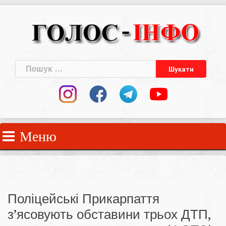
Skip
to
content
Пошук:
Меню
Поліцейські Прикарпаття
з’ясовують обставини трьох ДТП,