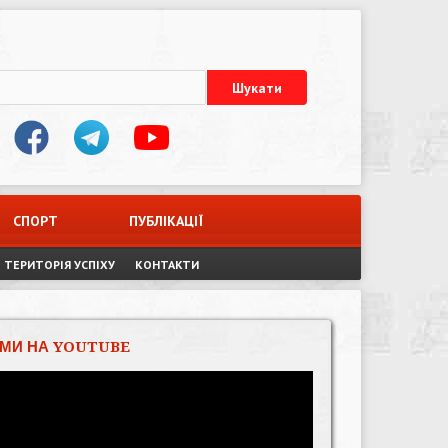
СПОРТ
ПУБЛІКАЦІЇ
ТЕРИТОРІЯ УСПІХУ
КОНТАКТИ
МИ НА YOUTUBE
Відеопрогравач