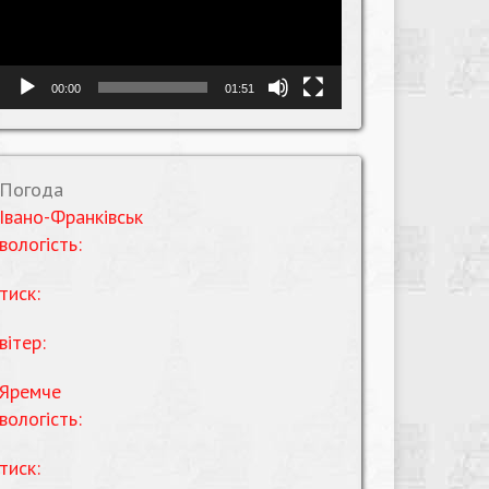
00:00
01:51
Погода
Івано-Франківськ
вологість:
тиск:
вітер:
Яремче
вологість:
тиск: