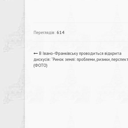
Переглядів:
614
Навігація
В Івано-Франківську проводиться відкрита
дискусія: “Ринок землі: проблеми, ризики, перспек
записів
(ФОТО)