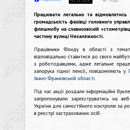
Події
22.11.2019
Працювати легально та відмовлятись 
громадськість фахівці головного управл
флешмобу на славнозвісній «стометрівці
частину вулиці Незалежності.
Працівники Фонду в області з темат
відповідально ставитися до свого майбу
з роботодавцями, адже легальне праце
запорука гідної пенсії, повідомляють у
Івано-Франківській області.
Під час акції роздали інформаційні букл
запропонували зареєструватись на веб
України для самостійного контролю за р
в реєстрі застрахованих осіб.