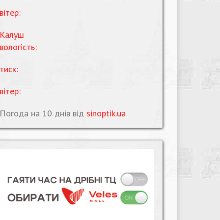
вітер:
Калуш
вологість:
тиск:
вітер:
Погода на 10 днів від
sinoptik.ua