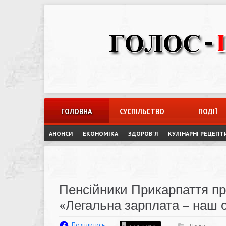
Skip
to
content
ГОЛОВНА
СУСПІЛЬСТВО
ПОДІЇ
АНОНСИ
ЕКОНОМІКА
ЗДОРОВ`Я
КУЛІНАРНІ РЕЦЕПТ
Пенсійники Прикарпаття п
«Легальна зарплата – наш 
Поділитись