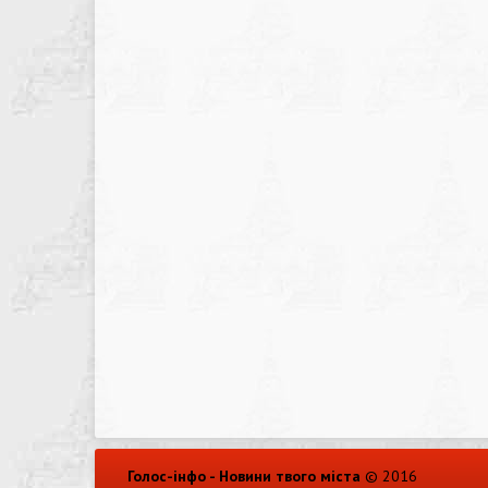
Голос-інфо - Новини твого міста
© 2016