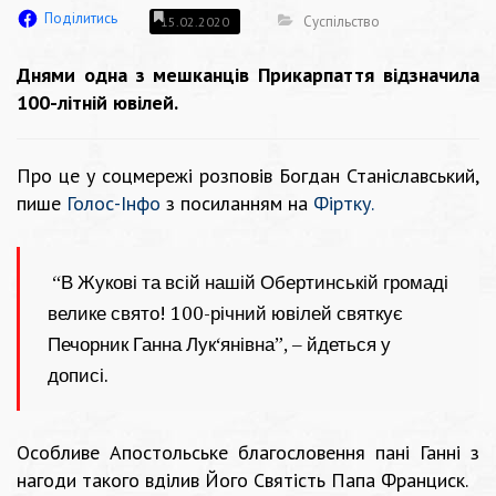
Поділитись
Суспільство
15.02.2020
Днями одна з мешканців Прикарпаття відзначила
100-літній ювілей.
Про це у соцмережі розповів Богдан Станіславський,
пише
Голос-Інфо
з посиланням на
Фіртку.
“В Жукові та всій нашій Обертинській громаді
велике свято! 100-річний ювілей святкує
Печорник Ганна Лук‘янівна”, – йдеться у
дописі.
Особливе Апостольське благословення пані Ганні з
нагоди такого вділив Його Святість Папа Франциск.