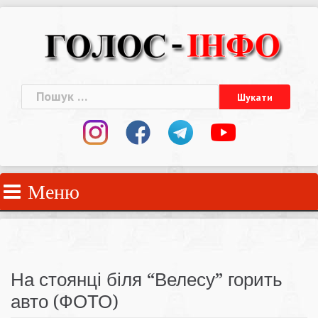
Skip
to
content
Пошук:
Меню
На стоянці біля “Велесу” горить
авто (ФОТО)