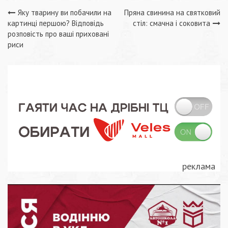
Навігація
Яку тварину ви побачили на
Пряна свинина на святковий
картинці першою? Відповідь
стіл: смачна і соковита
записів
розповість про ваші приховані
риси