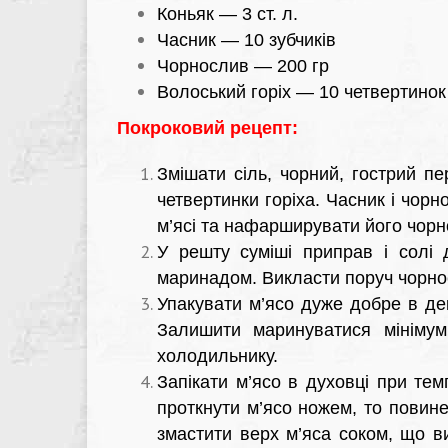
Коньяк — 3 ст. л.
Часник — 10 зубчиків
Чорнослив — 200 гр
Волоський горіх — 10 четвертинок
Покроковий рецепт:
Змішати сіль, чорний, гострий пе
четвертинки горіха. Часник і чор
м’ясі та нафарширувати його чорн
У решту суміші приправ і солі 
маринадом. Викласти поруч чорно
Упакувати м’ясо дуже добре в де
Залишити маринуватися мініму
холодильнику.
Запікати м’ясо в духовці при тем
проткнути м’ясо ножем, то повине
змастити верх м’яса соком, що в