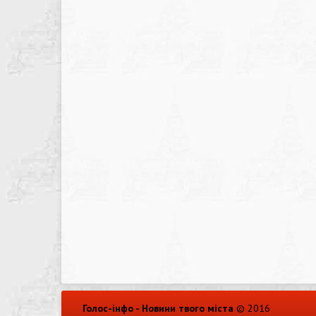
Голос-інфо - Новини твого міста
© 2016