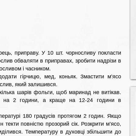
рець, приправу. У 10 шт. чорносливу покласти
нослив обваляти в приправах, зробити надрізи в
осливом і часником.
додати гірчицю, мед, коньяк. Змастити м’ясо
слив, який залишився.
кілька шарів фольги, щоб маринад не витікав.
м на 2 години, а краще на 12-24 години в
пературі 180 градусів протягом 2 годин. Якщо
н текти повністю прозорий сік. Розкрити м’ясо,
иділився. Температуру в духовці збільшити до