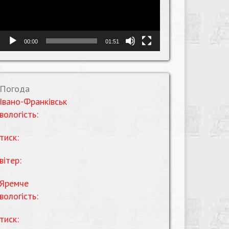
00:00
01:51
Погода
Івано-Франківськ
вологість:
тиск:
вітер:
Яремче
вологість:
тиск: