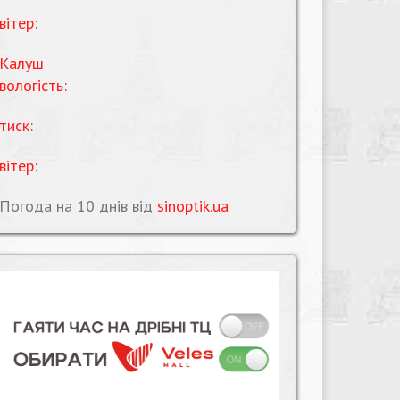
вітер:
Калуш
вологість:
тиск:
вітер:
Погода на 10 днів від
sinoptik.ua