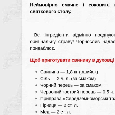
Неймовірно смачне і соковите 
святкового столу.
Всі інгредієнти відмінно поєдну
оригінальну страву! Чорнослив надає
приваблює.
Щоб приготувати свинину в духовці 
Свинина — 1,8 кг (ошийок)
Сіль — 2 ч. л. (за смаком)
Чорний перець — за смаком
Червоний гострий перець — 0,5 ч. 
Приправа «Середземноморські тра
Гірчиця — 2 ст. л.
Мед — 2 ст. л.