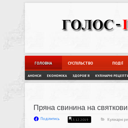
Skip
to
content
ГОЛОВНА
СУСПІЛЬСТВО
ПОДІЇ
АНОНСИ
ЕКОНОМІКА
ЗДОРОВ`Я
КУЛІНАРНІ РЕЦЕПТ
Пряна свинина на святковий
Поділитись
Кулінарні р
13.12.2019