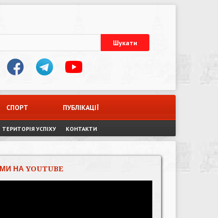
СПОРТ
ПУБЛІКАЦІЇ
ТЕРИТОРІЯ УСПІХУ
КОНТАКТИ
МИ НА YOUTUBE
Відеопрогравач