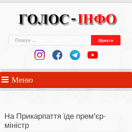
Skip
to
content
Пошук:
Меню
На Прикарпаття їде прем’єр-
міністр