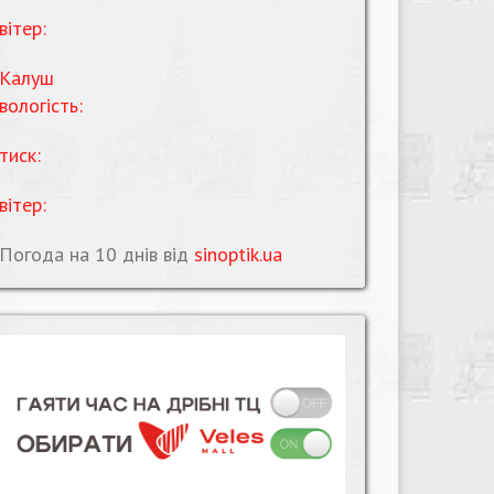
вітер:
Калуш
вологість:
тиск:
вітер:
Погода на 10 днів від
sinoptik.ua