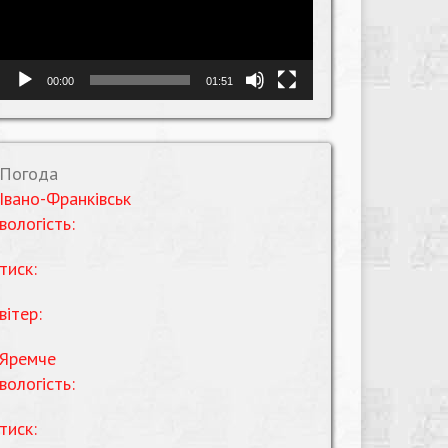
00:00
01:51
Погода
Івано-Франківськ
вологість:
тиск:
вітер:
Яремче
вологість:
тиск: