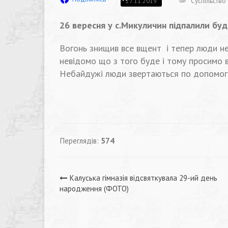
Суспільство
27.11.2019
26 вересня у с.Микуличин підпалили буд
Вогонь знищив все вщент і тепер люди не
невідомо що з того буде і тому просимо 
Небайдужі люди звертаються по допомогу
Переглядів:
574
Навігація
Калуська гімназія відсвяткувала 29-ий день
народження (ФОТО)
записів