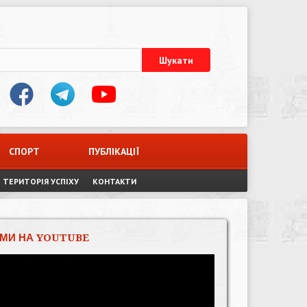
СПОРТ
ПУБЛІКАЦІЇ
ТЕРИТОРІЯ УСПІХУ
КОНТАКТИ
МИ НА YOUTUBE
Відеопрогравач