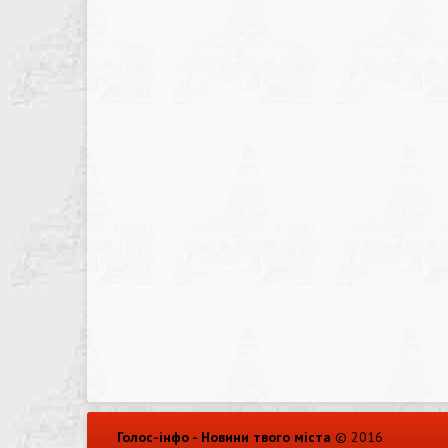
Голос-інфо - Новини твого міста
© 2016