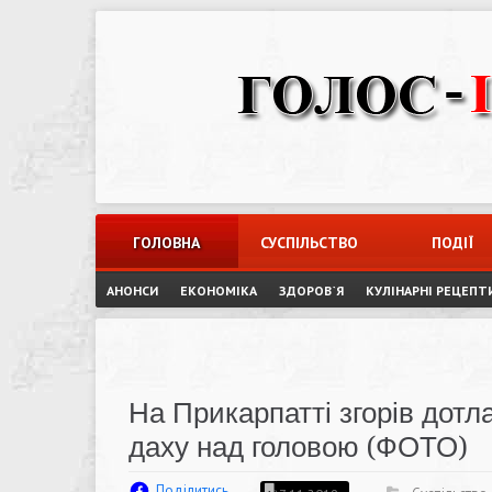
Skip
to
content
ГОЛОВНА
СУСПІЛЬСТВО
ПОДІЇ
АНОНСИ
ЕКОНОМІКА
ЗДОРОВ`Я
КУЛІНАРНІ РЕЦЕПТ
На Прикарпатті згорів дот
даху над головою (ФОТО)
Поділитись