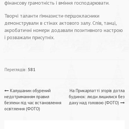
фінансову грамотність і вміння господарювати.
Творчі таланти гімназисти-першокласники
демонстрували в стінах актового залу. Спів, танці,
акробатичні номери додавали позитивного настрою
і розважали присутніх.
Переглядів:
581
Навігація
Калушанин обурений
На Прикарпатті згорів дотла
недотриманням правил
будинок: люди лишилися без
записів
безпеки під час встановлення
даху над головою (ФОТО)
освітлення (ФОТО)