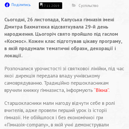
Поділитись
Суспільство
27.11.2019
Сьогодні, 26 листопада, Калуська гімназія імені
Дмитра Бахматюка відсвяткувала 29-й день
народження. Цьогоріч свято пройшло під гаслом
«Космос». Кожен клас підготував цікаву програму,
в якій продумали тематичні образи, декорації і
локації.
Розпочалися урочистості зі святкової лінійки, під час
якої дирекція передала владу учнівському
самоврядуванню. Традиційно першокласникам
вручили книжку гімназиста, інформують
“Вікна”.
Старшокласники мали нагоду відчути себе в ролі
вчителів, адже провели перший урок із історії
гімназії. Не обійшлося і без економічної гри
«Гімназія-company», в якій учні демонстрували