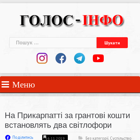
Skip
to
content
Пошук:
Меню
На Прикарпатті за грантові кошти
встановлять два світлофори
Поділитись
Без категорії
,
Суспільство
16.11.2019