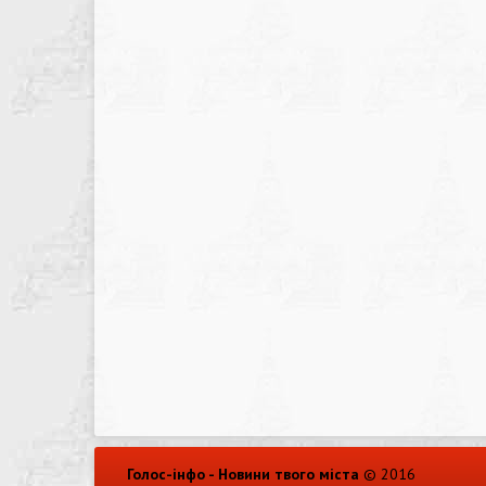
Голос-інфо - Новини твого міста
© 2016