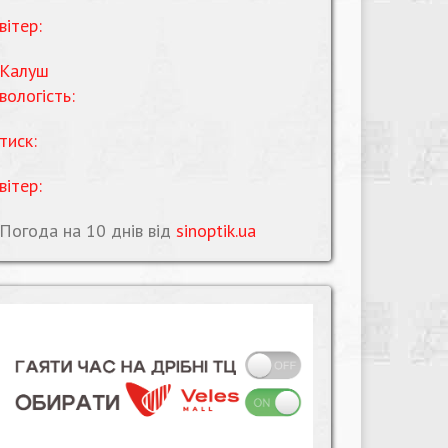
вітер:
Калуш
вологість:
тиск:
вітер:
Погода на 10 днів від
sinoptik.ua