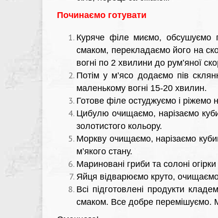
Починаємо готувати
Куряче філе миємо, обсушуємо 
смаком, перекладаємо його на ско
вогні по 2 хвилини до рум’яної ско
Потім у м’ясо додаємо пів склян
маленькому вогні 15-20 хвилин.
Готове філе остуджуємо і ріжемо 
Цибулю очищаємо, нарізаємо куб
золотистого кольору.
Моркву очищаємо, нарізаємо куби
м’якого стану.
Мариновані гриби та солоні огірк
Яйця відварюємо круто, очищаємо
Всі підготовлені продукти кладем
смаком. Все добре перемішуємо. 