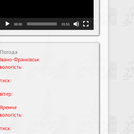
00:00
01:51
Погода
Івано-Франківськ
вологість:
тиск:
вітер:
Яремче
вологість:
тиск: