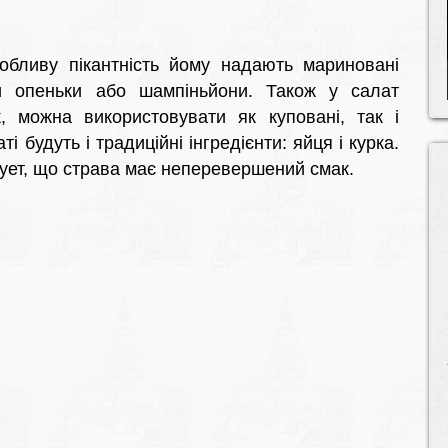
бливу пікантність йому надають мариновані
и опеньки або шампіньйони. Також у салат
, можна використовувати як куповані, так і
і будуть і традиційні інгредієнти: яйця і курка.
ует, що страва має неперевершений смак.