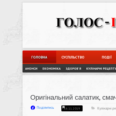
Skip
to
content
ГОЛОВНА
СУСПІЛЬСТВО
ПОДІЇ
АНОНСИ
ЕКОНОМІКА
ЗДОРОВ`Я
КУЛІНАРНІ РЕЦЕПТ
Оригінальний салатик, смач
Поділитись
Кулінарні р
16.11.2019