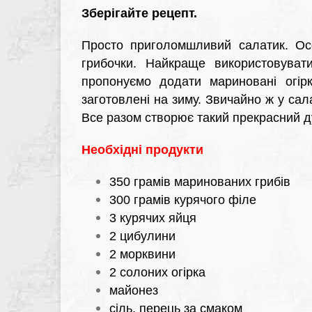
Зберігайте рецепт.
Просто приголомшливий салатик. Осо
грибочки. Найкраще використовуват
пропонуємо додати мариновані огірк
заготовлені на зиму. Звичайно ж у салат
Все разом створює такий прекрасний д
Необхідні продукти
350 грамів маринованих грибів
300 грамів курячого філе
3 курячих яйця
2 цибулини
2 морквини
2 солоних огірка
майонез
сіль, перець за смаком