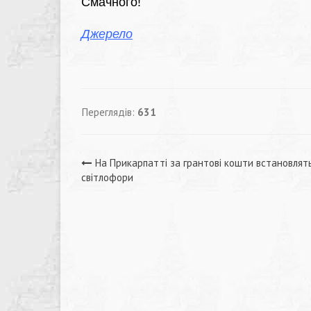
Смачного!
Джерело
Переглядів:
631
Навігація
На Прикарпатті за грантові кошти встановлят
світлофори
записів