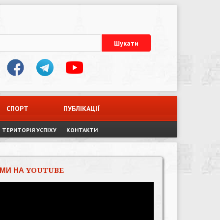
СПОРТ
ПУБЛІКАЦІЇ
ТЕРИТОРІЯ УСПІХУ
КОНТАКТИ
МИ НА YOUTUBE
Відеопрогравач